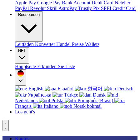
Apple Pay
Google Pay
Bank Account
Debit Card
Neteller
PayPal
Revolut
Skrill
AstroPay
Trustly
Pix
SPEI
Credit Card
Ressourcen
Leitfäden
Konverter
Handel
Preise
Wallets
NFT
Hauptseite
Erkunden Sie
Liste
English
Español
한국어
Deutsch
Українська
Türkçe
Dansk
Nederlands
Polski
Português (Brasil)
Français
Italiano
Norsk bokmål
Los geht's
Kaufen