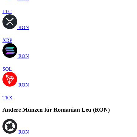
LTC
RON
XRP
RON
SOL
RON
TRX
Andere Münzen für Romanian Leu (RON)
RON