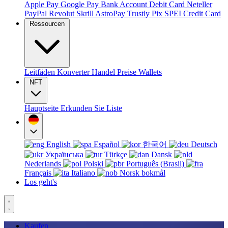
Apple Pay
Google Pay
Bank Account
Debit Card
Neteller
PayPal
Revolut
Skrill
AstroPay
Trustly
Pix
SPEI
Credit Card
Ressourcen
Leitfäden
Konverter
Handel
Preise
Wallets
NFT
Hauptseite
Erkunden Sie
Liste
English
Español
한국어
Deutsch
Українська
Türkçe
Dansk
Nederlands
Polski
Português (Brasil)
Français
Italiano
Norsk bokmål
Los geht's
Kaufen