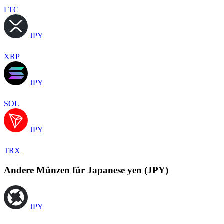
LTC
JPY
XRP
JPY
SOL
JPY
TRX
Andere Münzen für Japanese yen (JPY)
JPY