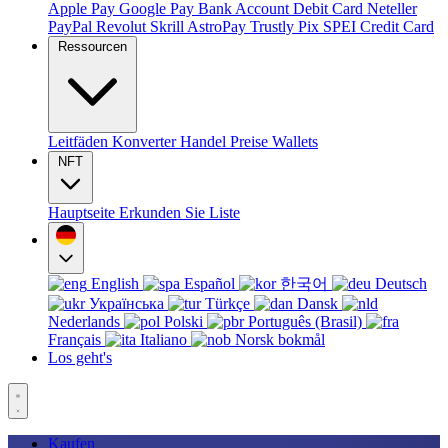
Apple Pay
Google Pay
Bank Account
Debit Card
Neteller
PayPal
Revolut
Skrill
AstroPay
Trustly
Pix
SPEI
Credit Card
Ressourcen
Leitfäden
Konverter
Handel
Preise
Wallets
NFT
Hauptseite
Erkunden Sie
Liste
English
Español
한국어
Deutsch
Українська
Türkçe
Dansk
Nederlands
Polski
Português (Brasil)
Français
Italiano
Norsk bokmål
Los geht's
Kaufen