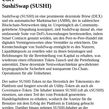
SushiSwap (SUSHI)
SushiSwap (SUSHI) ist eine prominente dezentrale Börse (DEX)
und ein automatischer Marktmacher (AMM), der in zahlreichen
Blockchain-Netzwerken tätig ist. Ursprünglich als Community-
getriebene Abspaltung konzipiert, zielt SushiSwap darauf ab, eine
umfassende Suite von DeFi-Anwendungen bereitzustellen, indem
Smart Contracts genutzt werden, um den Peer-to-Peer-Handel mit
digitalen Vermögenswerten ohne Vermittler zu erleichtern. Die
Kerntechnologie von SushiSwap ermöglicht es den Nutzern,
Liquiditätspools zu erstellen oder zu ihnen beizutragen und
Belohnungen für die Bereitstellung von Kapital zu erhalten, was
wiederum einen effizienten Token-Tausch und die Preisfindung
unterstützt. Diese dezentrale Netzwerkarchitektur gewährleistet
kryptographische Sicherheit und transparente On-Chain-
Operationen für alle Teilnehmer.
Der native SUSHI-Token ist das Herzstück der Tokenomics der
Plattform und fungiert sowohl als Utility-Token als auch als
Governance-Token. Die Inhaber können SUSHI (oft als xSUSHI)
einsetzen, um einen Teil der vom Protokoll generierten
Handelsgebühren zu erhalten, wodurch die Anreize für die
Benutzer mit dem Erfolg der Plattform in Einklang gebracht
werden. Darüber hinaus nehmen SUSHI-Inhaber an der