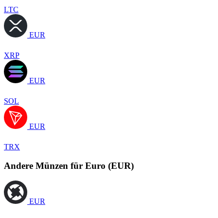
LTC
EUR
XRP
EUR
SOL
EUR
TRX
Andere Münzen für Euro (EUR)
EUR