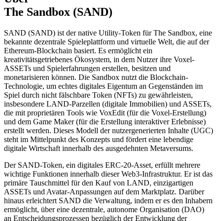
The Sandbox (SAND)
SAND (SAND) ist der native Utility-Token für The Sandbox, eine
bekannte dezentrale Spieleplattform und virtuelle Welt, die auf der
Ethereum-Blockchain basiert. Es ermöglicht ein
kreativitätsgetriebenes Ökosystem, in dem Nutzer ihre Voxel-
ASSETs und Spielerfahrungen erstellen, besitzen und
monetarisieren können. Die Sandbox nutzt die Blockchain-
Technologie, um echtes digitales Eigentum an Gegenständen im
Spiel durch nicht fälschbare Token (NFTs) zu gewährleisten,
insbesondere LAND-Parzellen (digitale Immobilien) und ASSETs,
die mit proprietären Tools wie VoxEdit (für die Voxel-Erstellung)
und dem Game Maker (für die Erstellung interaktiver Erlebnisse)
erstellt werden. Dieses Modell der nutzergenerierten Inhalte (UGC)
steht im Mittelpunkt des Konzepts und fördert eine lebendige
digitale Wirtschaft innerhalb des ausgedehnten Metaversums.
Der SAND-Token, ein digitales ERC-20-Asset, erfüllt mehrere
wichtige Funktionen innerhalb dieser Web3-Infrastruktur. Er ist das
primäre Tauschmittel für den Kauf von LAND, einzigartigen
ASSETs und Avatar-Anpassungen auf dem Marktplatz. Darüber
hinaus erleichtert SAND die Verwaltung, indem er es den Inhabern
ermöglicht, über eine dezentrale, autonome Organisation (DAO)
an Entscheidungsprozessen bezüglich der Entwicklung der