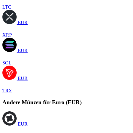
LTC
EUR
XRP
EUR
SOL
EUR
TRX
Andere Münzen für Euro (EUR)
EUR