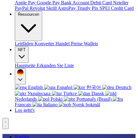
Apple Pay
Google Pay
Bank Account
Debit Card
Neteller
PayPal
Revolut
Skrill
AstroPay
Trustly
Pix
SPEI
Credit Card
Ressourcen
Leitfäden
Konverter
Handel
Preise
Wallets
NFT
Hauptseite
Erkunden Sie
Liste
English
Español
한국어
Deutsch
Українська
Türkçe
Dansk
Nederlands
Polski
Português (Brasil)
Français
Italiano
Norsk bokmål
Los geht's
Kaufen