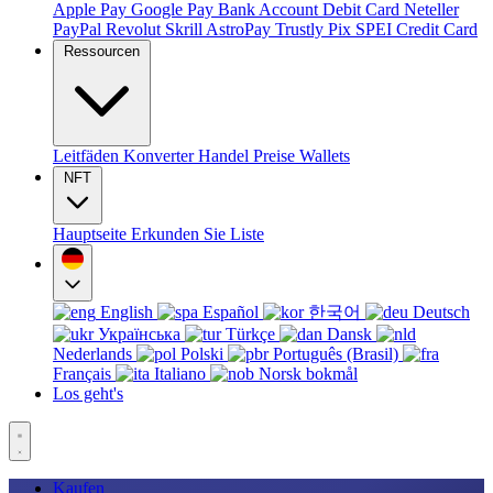
Apple Pay
Google Pay
Bank Account
Debit Card
Neteller
PayPal
Revolut
Skrill
AstroPay
Trustly
Pix
SPEI
Credit Card
Ressourcen
Leitfäden
Konverter
Handel
Preise
Wallets
NFT
Hauptseite
Erkunden Sie
Liste
English
Español
한국어
Deutsch
Українська
Türkçe
Dansk
Nederlands
Polski
Português (Brasil)
Français
Italiano
Norsk bokmål
Los geht's
Kaufen