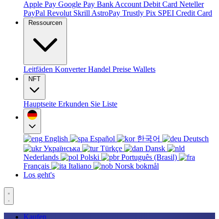
Apple Pay
Google Pay
Bank Account
Debit Card
Neteller
PayPal
Revolut
Skrill
AstroPay
Trustly
Pix
SPEI
Credit Card
Ressourcen
Leitfäden
Konverter
Handel
Preise
Wallets
NFT
Hauptseite
Erkunden Sie
Liste
English
Español
한국어
Deutsch
Українська
Türkçe
Dansk
Nederlands
Polski
Português (Brasil)
Français
Italiano
Norsk bokmål
Los geht's
Kaufen