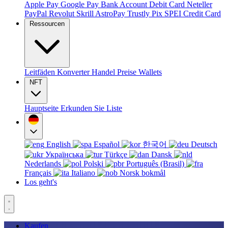
Apple Pay
Google Pay
Bank Account
Debit Card
Neteller
PayPal
Revolut
Skrill
AstroPay
Trustly
Pix
SPEI
Credit Card
Ressourcen
Leitfäden
Konverter
Handel
Preise
Wallets
NFT
Hauptseite
Erkunden Sie
Liste
English
Español
한국어
Deutsch
Українська
Türkçe
Dansk
Nederlands
Polski
Português (Brasil)
Français
Italiano
Norsk bokmål
Los geht's
Kaufen