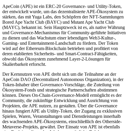
ApeCoin (APE) ist ein ERC-20 Governance- und Utility-Token,
der entwickelt wurde, um das dezentralisierte APE-Ökosystem zu
stärken, das mit Yuga Labs, den Schöpfern der NFT-Sammlungen
Bored Ape Yacht Club (BAYC) und Mutant Ape Yacht Club
(MAYC), bekannt ist. Sein Hauptzweck ist es, als native Währung
und Governance-Mechanismus für Community-geführte Initiativen
zu dienen und das Wachstum einer lebendigen Web3-Kultur-,
Gaming- und Entertainment-Landschaft zu fördern. Der Token
wird auf der Ethereum-Blockchain betrieben und profitiert von
deren etablierten Sicherheits- und Smart-Contract-Fähigkeiten,
obwohl das Ökosystem zunehmend Layer-2-Lösungen für
Skalierbarkeit erforscht.
Der Kernnutzen von APE dreht sich um die Teilnahme an der
ApeCoin DAO (Decentralized Autonomous Organization), in der
Token-Inhaber über Governance-Vorschläge, die Zuteilung von
Ökosystem-Fonds und strategische Partnerschaften abstimmen
können. Dieses On-Chain-Governance-Modell ermöglicht es der
Community, die zukünftige Entwicklung und Ausrichtung von
Projekten, die APE nutzen, zu gestalten. Über die Governance
hinaus fungiert APE als Utility-Token, der Zugang zu exklusiven
Spielen, Waren, Veranstaltungen und Dienstleistungen innerhalb
des wachsenden APE-Ökosystems, einschließlich des Otherside-
Metaverse-Projekts, gewährt. Der Einsatz von APE ist ebenfalls