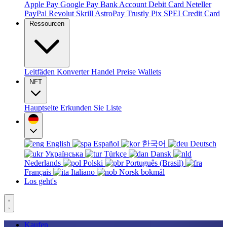
Apple Pay
Google Pay
Bank Account
Debit Card
Neteller
PayPal
Revolut
Skrill
AstroPay
Trustly
Pix
SPEI
Credit Card
Ressourcen
Leitfäden
Konverter
Handel
Preise
Wallets
NFT
Hauptseite
Erkunden Sie
Liste
English
Español
한국어
Deutsch
Українська
Türkçe
Dansk
Nederlands
Polski
Português (Brasil)
Français
Italiano
Norsk bokmål
Los geht's
Kaufen