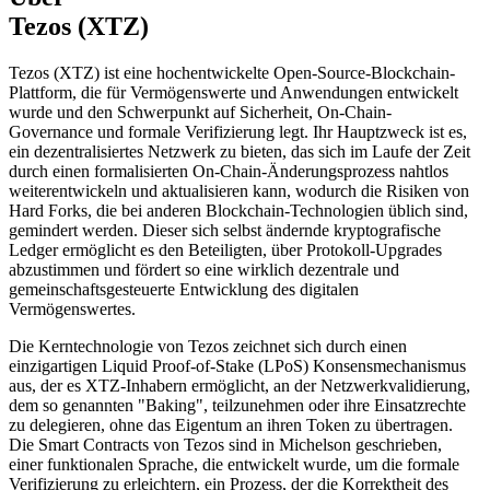
Tezos (XTZ)
Tezos (XTZ) ist eine hochentwickelte Open-Source-Blockchain-
Plattform, die für Vermögenswerte und Anwendungen entwickelt
wurde und den Schwerpunkt auf Sicherheit, On-Chain-
Governance und formale Verifizierung legt. Ihr Hauptzweck ist es,
ein dezentralisiertes Netzwerk zu bieten, das sich im Laufe der Zeit
durch einen formalisierten On-Chain-Änderungsprozess nahtlos
weiterentwickeln und aktualisieren kann, wodurch die Risiken von
Hard Forks, die bei anderen Blockchain-Technologien üblich sind,
gemindert werden. Dieser sich selbst ändernde kryptografische
Ledger ermöglicht es den Beteiligten, über Protokoll-Upgrades
abzustimmen und fördert so eine wirklich dezentrale und
gemeinschaftsgesteuerte Entwicklung des digitalen
Vermögenswertes.
Die Kerntechnologie von Tezos zeichnet sich durch einen
einzigartigen Liquid Proof-of-Stake (LPoS) Konsensmechanismus
aus, der es XTZ-Inhabern ermöglicht, an der Netzwerkvalidierung,
dem so genannten "Baking", teilzunehmen oder ihre Einsatzrechte
zu delegieren, ohne das Eigentum an ihren Token zu übertragen.
Die Smart Contracts von Tezos sind in Michelson geschrieben,
einer funktionalen Sprache, die entwickelt wurde, um die formale
Verifizierung zu erleichtern, ein Prozess, der die Korrektheit des