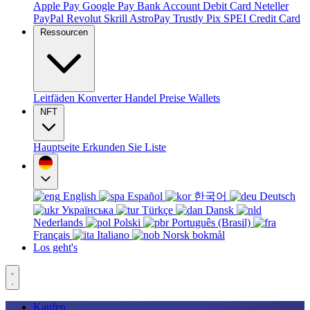
Apple Pay
Google Pay
Bank Account
Debit Card
Neteller
PayPal
Revolut
Skrill
AstroPay
Trustly
Pix
SPEI
Credit Card
Ressourcen
Leitfäden
Konverter
Handel
Preise
Wallets
NFT
Hauptseite
Erkunden Sie
Liste
English
Español
한국어
Deutsch
Українська
Türkçe
Dansk
Nederlands
Polski
Português (Brasil)
Français
Italiano
Norsk bokmål
Los geht's
Kaufen