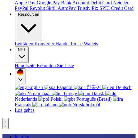
Apple Pay
Google Pay
Bank Account
Debit Card
Neteller
PayPal
Revolut
Skrill
AstroPay
Trustly
Pix
SPEI
Credit Card
Ressourcen
Leitfäden
Konverter
Handel
Preise
Wallets
NFT
Hauptseite
Erkunden Sie
Liste
English
Español
한국어
Deutsch
Українська
Türkçe
Dansk
Nederlands
Polski
Português (Brasil)
Français
Italiano
Norsk bokmål
Los geht's
Kaufen