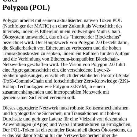
Polygon (POL)
Polygon arbeitet mit seinem aktualisierten nativen Token POL
(Nachfolger der MATIC) an einer Zukunft als Wertschicht des
Internets, indem es Ethereum in ein vollwertiges Multi-Chain-
Ökosystem umwandelt, das oft als "Internet der Blockchains"
bezeichnet wird. Der Hauptzweck von Polygon 2.0 besteht darin,
die Skalierbarkeit von Ethereum zu verbessern und die hohen
Transaktionskosten zu senken, indem ein Rahmen für den Aufbau
und die Verbindung von Ethereum-kompatiblen Blockchain-
Netzwerken geschaffen wird. Die Vision von Polygon 2.0 führt
eine Aggregationsschicht ein, die verschiedene Layer-2-
Skalierungslösungen, einschließlich der etablierten Proof-of-Stake
(PoS)-Commit-Chain und fortschrittlicher Zero-Knowledge (ZK)-
Rollup-Technologien wie Polygon zkEVM, in einem
zusammenhängenden und interoperablen Netzwerk mit
gemeinsamer Sicherheit vereinen soll.
Dieses aggregierte Netzwerk nutzt robuste Konsensmechanismen
und kryptografische Sicherheit, um Transaktionen mit hohem
Durchsatz und geringer Latenz für eine Vielzahl von dezentralen
Anwendungen (dApps) und Web3-Infrastrukturen zu ermöglichen.
Der POL-Token ist ein zentraler Bestandteil dieses Ökosystems, da
er das Validator Staking für die Netzwerksicherheit über die