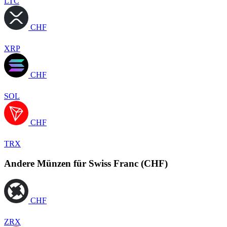
LTC
CHF
XRP
CHF
SOL
CHF
TRX
Andere Münzen für Swiss Franc (CHF)
CHF
ZRX