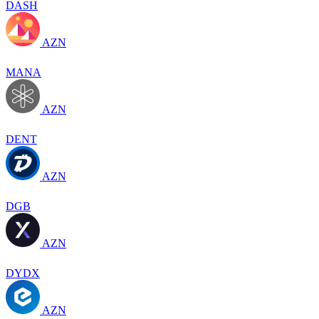
DASH
AZN
MANA
AZN
DENT
AZN
DGB
AZN
DYDX
AZN