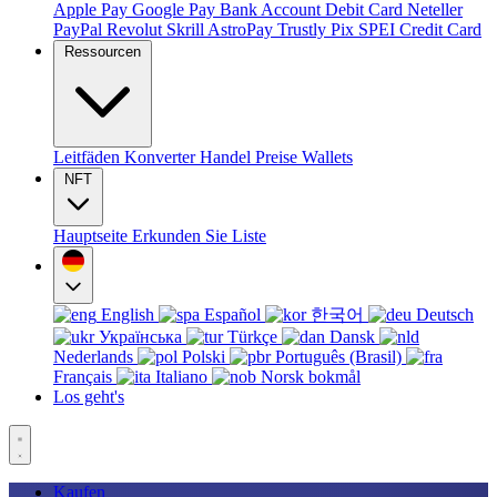
Apple Pay
Google Pay
Bank Account
Debit Card
Neteller
PayPal
Revolut
Skrill
AstroPay
Trustly
Pix
SPEI
Credit Card
Ressourcen
Leitfäden
Konverter
Handel
Preise
Wallets
NFT
Hauptseite
Erkunden Sie
Liste
English
Español
한국어
Deutsch
Українська
Türkçe
Dansk
Nederlands
Polski
Português (Brasil)
Français
Italiano
Norsk bokmål
Los geht's
Kaufen