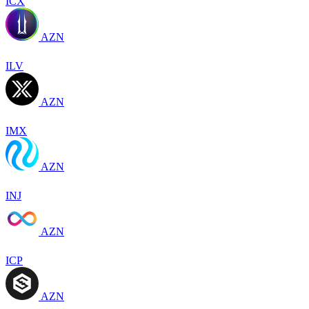
ICX
AZN
ILV
AZN
IMX
AZN
INJ
AZN
ICP
AZN