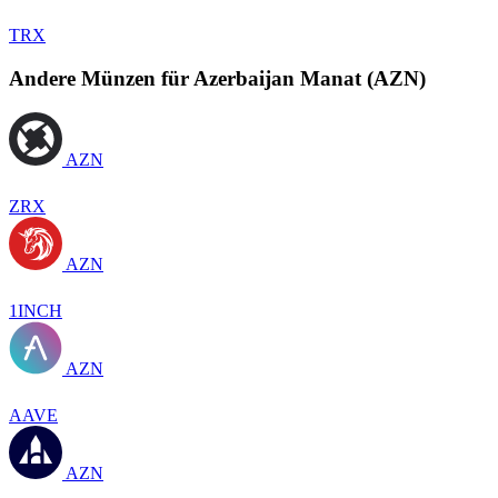
TRX
Andere Münzen für Azerbaijan Manat (AZN)
AZN
ZRX
AZN
1INCH
AZN
AAVE
AZN