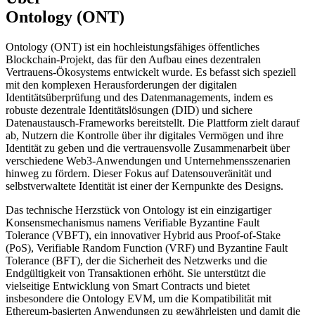
Ontology (ONT)
Ontology (ONT) ist ein hochleistungsfähiges öffentliches
Blockchain-Projekt, das für den Aufbau eines dezentralen
Vertrauens-Ökosystems entwickelt wurde. Es befasst sich speziell
mit den komplexen Herausforderungen der digitalen
Identitätsüberprüfung und des Datenmanagements, indem es
robuste dezentrale Identitätslösungen (DID) und sichere
Datenaustausch-Frameworks bereitstellt. Die Plattform zielt darauf
ab, Nutzern die Kontrolle über ihr digitales Vermögen und ihre
Identität zu geben und die vertrauensvolle Zusammenarbeit über
verschiedene Web3-Anwendungen und Unternehmensszenarien
hinweg zu fördern. Dieser Fokus auf Datensouveränität und
selbstverwaltete Identität ist einer der Kernpunkte des Designs.
Das technische Herzstück von Ontology ist ein einzigartiger
Konsensmechanismus namens Verifiable Byzantine Fault
Tolerance (VBFT), ein innovativer Hybrid aus Proof-of-Stake
(PoS), Verifiable Random Function (VRF) und Byzantine Fault
Tolerance (BFT), der die Sicherheit des Netzwerks und die
Endgültigkeit von Transaktionen erhöht. Sie unterstützt die
vielseitige Entwicklung von Smart Contracts und bietet
insbesondere die Ontology EVM, um die Kompatibilität mit
Ethereum-basierten Anwendungen zu gewährleisten und damit die