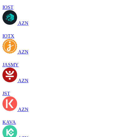
IOST
AZN
IOTX
AZN
JASMY
AZN
JST
AZN
KAVA