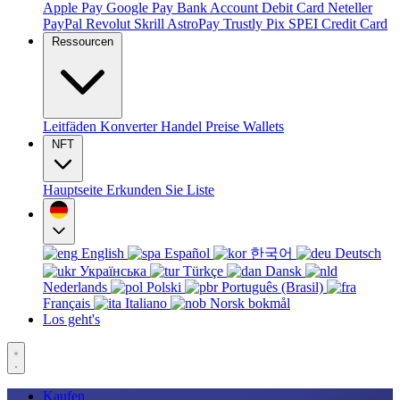
Apple Pay
Google Pay
Bank Account
Debit Card
Neteller
PayPal
Revolut
Skrill
AstroPay
Trustly
Pix
SPEI
Credit Card
Ressourcen
Leitfäden
Konverter
Handel
Preise
Wallets
NFT
Hauptseite
Erkunden Sie
Liste
English
Español
한국어
Deutsch
Українська
Türkçe
Dansk
Nederlands
Polski
Português (Brasil)
Français
Italiano
Norsk bokmål
Los geht's
Kaufen