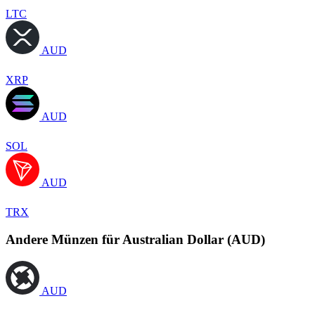
LTC
AUD
XRP
AUD
SOL
AUD
TRX
Andere Münzen für Australian Dollar (AUD)
AUD