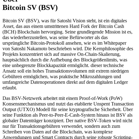
Bitcoin SV (BSV)
Bitcoin SV (BSV), was für Satoshi Vision steht, ist ein digitales
Asset, das aus einem umstrittenen Hard Fork der Bitcoin Cash
(BCH) Blockchain hervorging. Seine grundlegende Mission ist es,
das wiederherzustellen, was seine Befürworter als das
ursprüngliche Bitcoin-Protokoll ansehen, wie es im Whitepaper
von Satoshi Nakamoto beschrieben wird. Die Kernphilosophie des
Projekts konzentriert sich auf massive On-Chain-Skalierung,
hauptsächlich durch die Aufhebung des Blockgrößenlimits, was
eine unbegrenzte Blockkapazität ermöglicht. dieser technische
Ansatz soll ein hohes Transaktionsvolumen mit extrem niedrigen
Gebühren ermöglichen, was praktische Mikrozahlungen und
umfangreiche Datenoperationen direkt auf dem digitalen Ledger
erlaubt.
Das BSV-Netzwerk arbeitet mit einem Proof-of-Work (PoW)
Konsensmechanismus und nutzt das etablierte Unspent Transaction
Output (UTXO) Modell für seine kryptografische Sicherheit. Über
seine Funktion als Peer-to-Peer-E-Cash-System hinaus ist BSV als
globaler Datenträger konzipiert. Der native BSV-Token wird nicht
nur für Transaktionsgebühren verwendet, sondern auch zum
Schreiben von Daten auf die Blockchain, was komplexe
Anwendungen und Smart Contracts durch seine robuste Scripting-