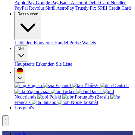
Apple Pay
Google Pay
Bank Account
Debit Card
Neteller
PayPal
Revolut
Skrill
AstroPay
Trustly
Pix
SPEI
Credit Card
Ressourcen
Leitfäden
Konverter
Handel
Preise
Wallets
NFT
Hauptseite
Erkunden Sie
Liste
English
Español
한국어
Deutsch
Українська
Türkçe
Dansk
Nederlands
Polski
Português (Brasil)
Français
Italiano
Norsk bokmål
Los geht's
Kaufen