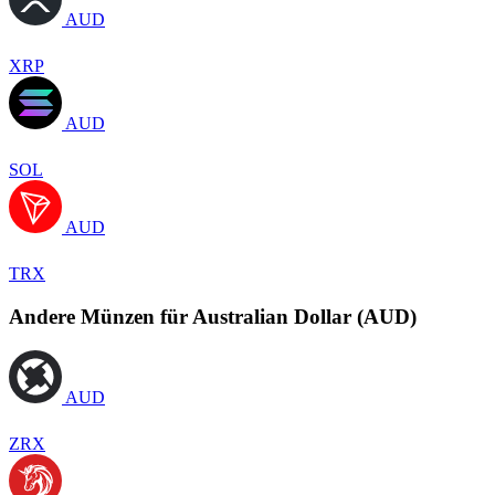
AUD
XRP
AUD
SOL
AUD
TRX
Andere Münzen für Australian Dollar (AUD)
AUD
ZRX