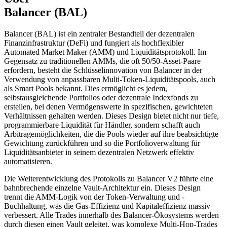
Balancer (BAL)
Balancer (BAL) ist ein zentraler Bestandteil der dezentralen
Finanzinfrastruktur (DeFi) und fungiert als hochflexibler
Automated Market Maker (AMM) und Liquiditätsprotokoll. Im
Gegensatz zu traditionellen AMMs, die oft 50/50-Asset-Paare
erfordern, besteht die Schlüsselinnovation von Balancer in der
Verwendung von anpassbaren Multi-Token-Liquiditätspools, auch
als Smart Pools bekannt. Dies ermöglicht es jedem,
selbstausgleichende Portfolios oder dezentrale Indexfonds zu
erstellen, bei denen Vermögenswerte in spezifischen, gewichteten
Verhältnissen gehalten werden. Dieses Design bietet nicht nur tiefe,
programmierbare Liquidität für Händler, sondern schafft auch
Arbitragemöglichkeiten, die die Pools wieder auf ihre beabsichtigte
Gewichtung zurückführen und so die Portfolioverwaltung für
Liquiditätsanbieter in seinem dezentralen Netzwerk effektiv
automatisieren.
Die Weiterentwicklung des Protokolls zu Balancer V2 führte eine
bahnbrechende einzelne Vault-Architektur ein. Dieses Design
trennt die AMM-Logik von der Token-Verwaltung und -
Buchhaltung, was die Gas-Effizienz und Kapitaleffizienz massiv
verbessert. Alle Trades innerhalb des Balancer-Ökosystems werden
durch diesen einen Vault geleitet, was komplexe Multi-Hop-Trades