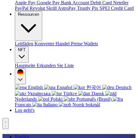
Apple Pay
Google Pay
Bank Account
Debit Card
Neteller
PayPal
Revolut
Skrill
AstroPay
Trustly
Pix
SPEI
Credit Card
Ressourcen
Leitfäden
Konverter
Handel
Preise
Wallets
NFT
Hauptseite
Erkunden Sie
Liste
English
Español
한국어
Deutsch
Українська
Türkçe
Dansk
Nederlands
Polski
Português (Brasil)
Français
Italiano
Norsk bokmål
Los geht's
Kaufen