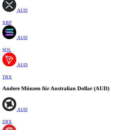
AUD
XRP
AUD
SOL
AUD
TRX
Andere Münzen für Australian Dollar (AUD)
AUD
ZRX