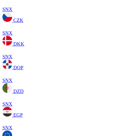
SNX
CZK
SNX
DKK
SNX
DOP
SNX
DZD
SNX
EGP
SNX