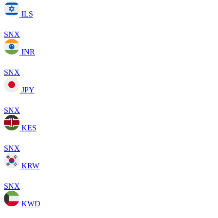
ILS
SNX
INR
SNX
JPY
SNX
KES
SNX
KRW
SNX
KWD