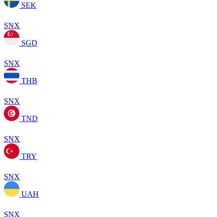
SEK
SNX
SGD
SNX
THB
SNX
TND
SNX
TRY
SNX
UAH
SNX