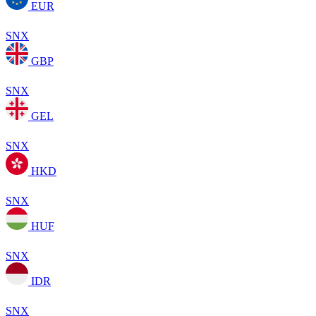
EUR
SNX
GBP
SNX
GEL
SNX
HKD
SNX
HUF
SNX
IDR
SNX