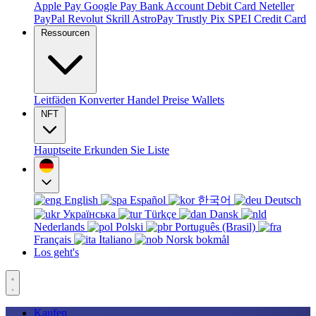
Apple Pay
Google Pay
Bank Account
Debit Card
Neteller
PayPal
Revolut
Skrill
AstroPay
Trustly
Pix
SPEI
Credit Card
Ressourcen
Leitfäden
Konverter
Handel
Preise
Wallets
NFT
Hauptseite
Erkunden Sie
Liste
English
Español
한국어
Deutsch
Українська
Türkçe
Dansk
Nederlands
Polski
Português (Brasil)
Français
Italiano
Norsk bokmål
Los geht's
Kaufen