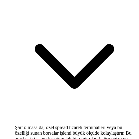
Şart olmasa da, özel spread ticareti terminalleri veya bu
özelliği sunan borsalar işlemi büyük ölçüde kolaylaştırır. Bu
araçlar, iki işlem bacağını tek bir emir olarak girmenize ve