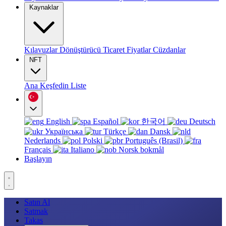
Kaynaklar
Kılavuzlar
Dönüştürücü
Ticaret
Fiyatlar
Cüzdanlar
NFT
Ana
Keşfedin
Liste
English
Español
한국어
Deutsch
Українська
Türkçe
Dansk
Nederlands
Polski
Português (Brasil)
Français
Italiano
Norsk bokmål
Başlayın
Satın Al
Satmak
Takas