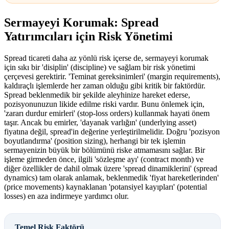
Sermayeyi Korumak: Spread
Yatırımcıları için Risk Yönetimi
Spread ticareti daha az yönlü risk içerse de, sermayeyi korumak
için sıkı bir 'disiplin' (discipline) ve sağlam bir risk yönetimi
çerçevesi gerektirir. 'Teminat gereksinimleri' (margin requirements),
kaldıraçlı işlemlerde her zaman olduğu gibi kritik bir faktördür.
Spread beklenmedik bir şekilde aleyhinize hareket ederse,
pozisyonunuzun likide edilme riski vardır. Bunu önlemek için,
'zararı durdur emirleri' (stop-loss orders) kullanmak hayati önem
taşır. Ancak bu emirler, 'dayanak varlığın' (underlying asset)
fiyatına değil, spread'in değerine yerleştirilmelidir. Doğru 'pozisyon
boyutlandırma' (position sizing), herhangi bir tek işlemin
sermayenizin büyük bir bölümünü riske atmamasını sağlar. Bir
işleme girmeden önce, ilgili 'sözleşme ayı' (contract month) ve
diğer özellikler de dahil olmak üzere 'spread dinamiklerini' (spread
dynamics) tam olarak anlamak, beklenmedik 'fiyat hareketlerinden'
(price movements) kaynaklanan 'potansiyel kayıpları' (potential
losses) en aza indirmeye yardımcı olur.
Temel Risk Faktörü