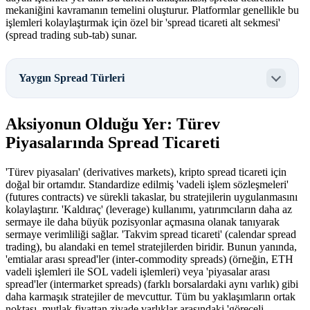
mekaniğini kavramanın temelini oluşturur. Platformlar genellikle bu
işlemleri kolaylaştırmak için özel bir 'spread ticareti alt sekmesi'
(spread trading sub-tab) sunar.
Yaygın Spread Türleri
Aksiyonun Olduğu Yer: Türev
Piyasalarında Spread Ticareti
'Türev piyasaları' (derivatives markets), kripto spread ticareti için
doğal bir ortamdır. Standardize edilmiş 'vadeli işlem sözleşmeleri'
(futures contracts) ve sürekli takaslar, bu stratejilerin uygulanmasını
kolaylaştırır. 'Kaldıraç' (leverage) kullanımı, yatırımcıların daha az
sermaye ile daha büyük pozisyonlar açmasına olanak tanıyarak
sermaye verimliliği sağlar. 'Takvim spread ticareti' (calendar spread
trading), bu alandaki en temel stratejilerden biridir. Bunun yanında,
'emtialar arası spread'ler (inter-commodity spreads) (örneğin, ETH
vadeli işlemleri ile SOL vadeli işlemleri) veya 'piyasalar arası
spread'ler (intermarket spreads) (farklı borsalardaki aynı varlık) gibi
daha karmaşık stratejiler de mevcuttur. Tüm bu yaklaşımların ortak
noktası, mutlak fiyattan ziyade varlıklar arasındaki 'göreceli