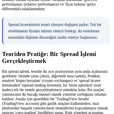
performansa' (relative performance) ve 'fiyat farkına' (price
differential) odaklanmaktır.
Spread ticaretindeki temel zihniyet değişimi şudur: Tek bir
enstrümanın fiyatını tahmin etmeyi bırakıp, iki enstrüman
arasındaki ilişkinin dinamiğini analiz etmeye başlarsınız.
Teoriden Pratiğe: Bir Spread İşlemi
Gerçekleştirmek
Bir spread işlemi, teoride iki ayrı pozisyonun aynı anda açılmasını
gerektirir: birinde uzun (alım), diğerinde kısa (satım). Pratikte,
modern 'kripto borsaları' (crypto exchanges) ve 'spread ticaret
terminalleri' (spread trading terminal), bu 'birim işlemleri' (unit
trades) tek bir emirle gerçekleştirmeyi mümkün kılar. Bu araçlar,
yatırımcının iki bacağı manuel olarak yönetme zorluğunu ortadan
kaldırır. Analiz için genellikle bir 'TradingView hesabı'
(TradingView account) gibi grafik araçları kullanılırken, bazı
platformlar başarılı yatırımcıların stratejilerini kopyalamaya olanak
tanıyan 'copy-trading' özellikleri sunar. Risk yönetimi açısından