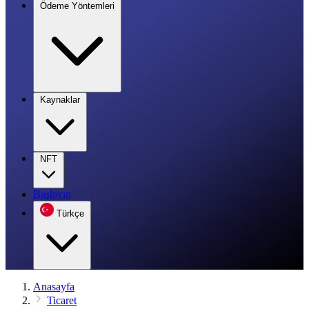
Ödeme Yöntemleri
Kaynaklar
NFT
Başlayın
Türkçe
Anasayfa
Ticaret