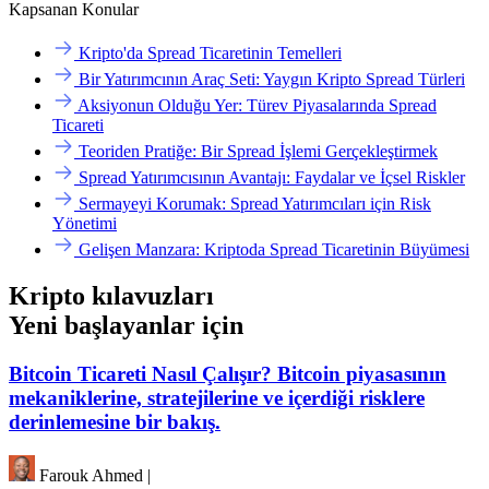
Kapsanan Konular
Kripto'da Spread Ticaretinin Temelleri
Bir Yatırımcının Araç Seti: Yaygın Kripto Spread Türleri
Aksiyonun Olduğu Yer: Türev Piyasalarında Spread
Ticareti
Teoriden Pratiğe: Bir Spread İşlemi Gerçekleştirmek
Spread Yatırımcısının Avantajı: Faydalar ve İçsel Riskler
Sermayeyi Korumak: Spread Yatırımcıları için Risk
Yönetimi
Gelişen Manzara: Kriptoda Spread Ticaretinin Büyümesi
Kripto kılavuzları
Yeni başlayanlar için
Bitcoin Ticareti Nasıl Çalışır? Bitcoin piyasasının
mekaniklerine, stratejilerine ve içerdiği risklere
derinlemesine bir bakış.
Farouk Ahmed
|