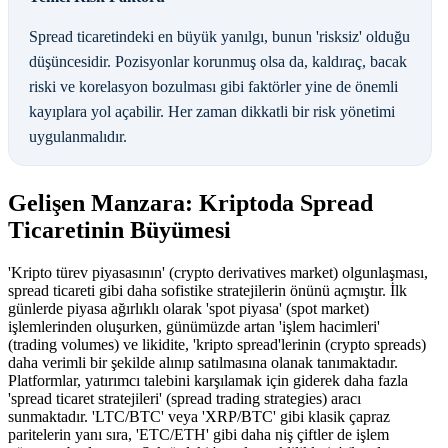
Spread ticaretindeki en büyük yanılgı, bunun 'risksiz' olduğu
düşüncesidir. Pozisyonlar korunmuş olsa da, kaldıraç, bacak
riski ve korelasyon bozulması gibi faktörler yine de önemli
kayıplara yol açabilir. Her zaman dikkatli bir risk yönetimi
uygulanmalıdır.
Gelişen Manzara: Kriptoda Spread
Ticaretinin Büyümesi
'Kripto türev piyasasının' (crypto derivatives market) olgunlaşması,
spread ticareti gibi daha sofistike stratejilerin önünü açmıştır. İlk
günlerde piyasa ağırlıklı olarak 'spot piyasa' (spot market)
işlemlerinden oluşurken, günümüzde artan 'işlem hacimleri'
(trading volumes) ve likidite, 'kripto spread'lerinin (crypto spreads)
daha verimli bir şekilde alınıp satılmasına olanak tanımaktadır.
Platformlar, yatırımcı talebini karşılamak için giderek daha fazla
'spread ticaret stratejileri' (spread trading strategies) aracı
sunmaktadır. 'LTC/BTC' veya 'XRP/BTC' gibi klasik çapraz
paritelerin yanı sıra, 'ETC/ETH' gibi daha niş çiftler de işlem