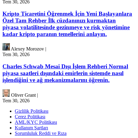
Tem 30, 2026
Kripto Ticaretini Öğrenmek İçin Yeni Başlayanlara
Özel Tam Rehber İlk cüzdanınızı kurmaktan
piyasa volatilitesinde gezinmeye ve risk yönetimine
kadar kripto paranın temellerini anlayın.
Alexey Morozov
|
Tem 30, 2026
Charles Schwab Mesai Dışı İşlem Rehberi Normal
piyasa saatleri dışındaki emirlerin sistemde nasıl
işlendiğini ve ağ mekanizmalarını öğrenin.
Oliver Grant
|
Tem 30, 2026
Gizlilik Politikası
Çerez Politikası
AML/KYC Politikası
Kullanım Şartları
Sorumluluk Reddi ve Rıza