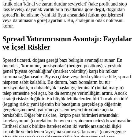
kritik olan 'kâr al ve zararı durdur seviyeleri' (take profit and stop
loss levels), dayanak varlıkların fiyatlarına göre değil, doğrudan
spread'in kendisine (yani iki fiyat arasındaki farkın genişlemesi
veya daralmasına göre) ayarlanır. Bu, stratejinin odak noktasını
korur.
Spread Yatırımcısının Avantajı: Faydalar
ve İçsel Riskler
Spread ticareti, doğası gereği bazı belirgin avantajlar sunar. En
önemlisi, 'korunmuş pozisyonlar' (hedged positions) sayesinde
genel 'piyasa oynaklığına' (market volatility) karşı bir miktar
koruma sağlamasıdır. Piyasa çökse veya hızla yükselse bile, spread
nispeten sabit kalabilir. Bu durum, bazı borsaların bu tür
pozisyonlar için daha düşük 'başlangıç teminatı' (initial margin)
talep etmesine yol açar, bu da sermaye verimliliğini artırır. Ancak
strateji risksiz değildir. En büyük tehlikelerden biri 'bacak riskidir'
(legging risk); yani işlemin bir bacağının gerçekleşip diğerinin
gerçekleşmemesi, yatırımcıyı istenmeyen bir yönde açıkta
bırakabilir. Diğer bir risk ise, 'kripto para birimleri arasındaki
korelasyonun' (correlation between cryptocurrencies) bozulmasıdır.
Tarihsel olarak birlikte hareket eden iki varlık arasındaki ilişki
kopabilir ve beklenen 'ayrışma sonrası yakınsama' (convergence