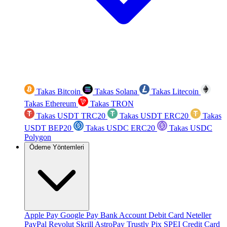
Takas Bitcoin
Takas Solana
Takas Litecoin
Takas Ethereum
Takas TRON
Takas USDT TRC20
Takas USDT ERC20
Takas
USDT BEP20
Takas USDC ERC20
Takas USDC
Polygon
Ödeme Yöntemleri
Apple Pay
Google Pay
Bank Account
Debit Card
Neteller
PayPal
Revolut
Skrill
AstroPay
Trustly
Pix
SPEI
Credit Card