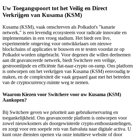
Uw Toegangspoort tot het Veilig en Direct
Verkrijgen van Kusama (KSM)
Kusama (KSM), vaak omschreven als Polkadot's "kanarie
netwerk," is een levendig ecosysteem voor radicale innovatie en
implementaties in een vroeg stadium. Het biedt een live,
experimentele omgeving voor ontwikkelaars om nieuwe
blockchains of applicaties te bouwen en te testen voordat ze op
Polkadot worden uitgebracht. Voor degenen die willen deelnemen
aan dit geavanceerde netwerk, biedt Switchere een veilige,
gestroomlijnde en efficiënte fiat-naar-crypto on-ramp. Ons platform
is ontworpen om het verkrijgen van Kusama (KSM) eenvoudig te
maken, en de complexiteit die vaak gepaard gaat met het betreden
van de cryptocurrency-ruimte weg te nemen.
Waarom Kiezen voor Switchere voor uw Kusama (KSM)
Aankopen?
Bij Switchere geven we prioriteit aan gebruikerservaring en
toegankelijkheid. Ons geavanceerde platform is ontworpen voor
zowel nieuwkomers als doorgewinterde crypto-enthousiastelingen,
en zorgt voor een soepele reis van fiatvaluta naar digitale activa. U
kunt onze diensten openen via onze intuïtieve website of door