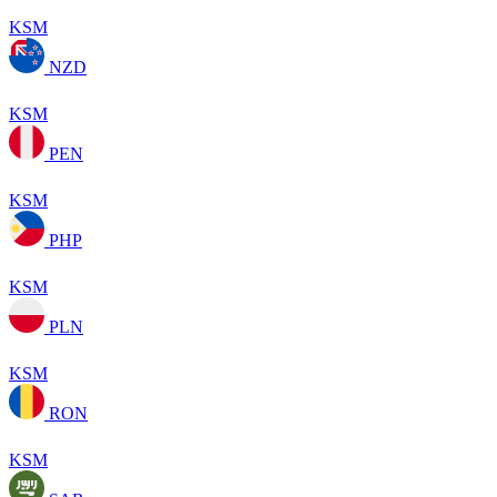
KSM
NZD
KSM
PEN
KSM
PHP
KSM
PLN
KSM
RON
KSM