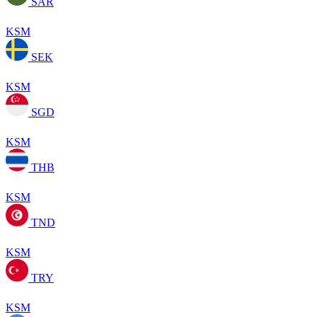
SAR
KSM
SEK
KSM
SGD
KSM
THB
KSM
TND
KSM
TRY
KSM