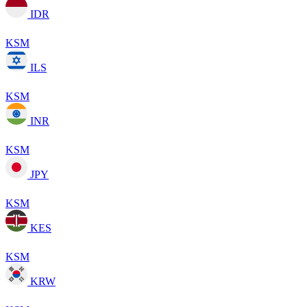
IDR
KSM
ILS
KSM
INR
KSM
JPY
KSM
KES
KSM
KRW