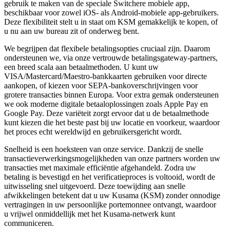
gebruik te maken van de speciale Switchere mobiele app,
beschikbaar voor zowel iOS- als Android-mobiele app-gebruikers.
Deze flexibiliteit stelt u in staat om KSM gemakkelijk te kopen, of
u nu aan uw bureau zit of onderweg bent.
We begrijpen dat flexibele betalingsopties cruciaal zijn. Daarom
ondersteunen we, via onze vertrouwde betalingsgateway-partners,
een breed scala aan betaalmethoden. U kunt uw
VISA/Mastercard/Maestro-bankkaarten gebruiken voor directe
aankopen, of kiezen voor SEPA-bankoverschrijvingen voor
grotere transacties binnen Europa. Voor extra gemak ondersteunen
we ook moderne digitale betaaloplossingen zoals Apple Pay en
Google Pay. Deze variëteit zorgt ervoor dat u de betaalmethode
kunt kiezen die het beste past bij uw locatie en voorkeur, waardoor
het proces echt wereldwijd en gebruikersgericht wordt.
Snelheid is een hoeksteen van onze service. Dankzij de snelle
transactieverwerkingsmogelijkheden van onze partners worden uw
transacties met maximale efficiëntie afgehandeld. Zodra uw
betaling is bevestigd en het verificatieproces is voltooid, wordt de
uitwisseling snel uitgevoerd. Deze toewijding aan snelle
afwikkelingen betekent dat u uw Kusama (KSM) zonder onnodige
vertragingen in uw persoonlijke portemonnee ontvangt, waardoor
u vrijwel onmiddellijk met het Kusama-netwerk kunt
communiceren.