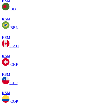
KSM
BDT
KSM
BRL
KSM
CAD
KSM
CHF
KSM
CLP
KSM
COP