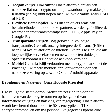
Toegankelijke On-Ramp:
Ons platform dient als een
naadloze fiat-naar-crypto on-ramp, waardoor u gemakkelijk
Kusama (KSM) kunt kopen met uw lokale valuta zoals USD
of EUR.
Flexibele Betaalopties:
Kies uit een divers scala aan
betaalmethoden die door onze partners worden gefaciliteerd,
waaronder creditcards/betaalpassen, SEPA, Apple Pay en
Google Pay.
Transparante Prijzen:
Wij geloven in volledige
transparantie. Gebruik onze geïntegreerde Kusama (KSM)
naar USD-calculator om de uiteindelijke prijs te zien, die alle
toepasselijke servicekosten en netwerkkosten duidelijk
opsplitst voordat u zich tot de aankoop verbindt.
Mobiel Gemak:
Blijf verbonden met de cryptomarkt met de
krachtige Switchere mobiele app, ontworpen voor een
naadloze ervaring op zowel iOS- als Android-apparaten.
Beveiliging en Naleving: Onze Hoogste Prioriteit
Uw veiligheid staat voorop. Switchere zet zich in voor het
handhaven van de hoogste normen op het gebied van
informatiebeveiliging en naleving van regelgeving. Ons platform
wordt beschermd door robuuste SSL-encryptie en TLS-
encryptieprotocollen om uw persoonlijke gegevens tijdens elke