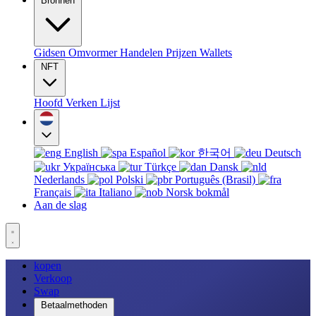
Bronnen
Gidsen
Omvormer
Handelen
Prijzen
Wallets
NFT
Hoofd
Verken
Lijst
English
Español
한국어
Deutsch
Українська
Türkçe
Dansk
Nederlands
Polski
Português (Brasil)
Français
Italiano
Norsk bokmål
Aan de slag
kopen
Verkoop
Swap
Betaalmethoden