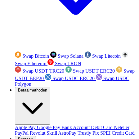
Swap Bitcoin
Swap Solana
Swap Litecoin
Swap Ethereum
Swap TRON
Swap USDT TRC20
Swap USDT ERC20
Swap
USDT BEP20
Swap USDC ERC20
Swap USDC
Polygon
Betaalmethoden
Apple Pay
Google Pay
Bank Account
Debit Card
Neteller
PayPal
Revolut
Skrill
AstroPay
Trustly
Pix
SPEI
Credit Card