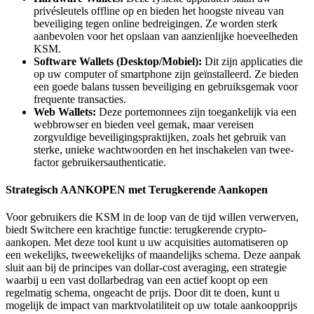
privésleutels offline op en bieden het hoogste niveau van
beveiliging tegen online bedreigingen. Ze worden sterk
aanbevolen voor het opslaan van aanzienlijke hoeveelheden
KSM.
Software Wallets (Desktop/Mobiel):
Dit zijn applicaties die
op uw computer of smartphone zijn geïnstalleerd. Ze bieden
een goede balans tussen beveiliging en gebruiksgemak voor
frequente transacties.
Web Wallets:
Deze portemonnees zijn toegankelijk via een
webbrowser en bieden veel gemak, maar vereisen
zorgvuldige beveiligingspraktijken, zoals het gebruik van
sterke, unieke wachtwoorden en het inschakelen van twee-
factor gebruikersauthenticatie.
Strategisch AANKOPEN met Terugkerende Aankopen
Voor gebruikers die KSM in de loop van de tijd willen verwerven,
biedt Switchere een krachtige functie: terugkerende crypto-
aankopen. Met deze tool kunt u uw acquisities automatiseren op
een wekelijks, tweewekelijks of maandelijks schema. Deze aanpak
sluit aan bij de principes van dollar-cost averaging, een strategie
waarbij u een vast dollarbedrag van een actief koopt op een
regelmatig schema, ongeacht de prijs. Door dit te doen, kunt u
mogelijk de impact van marktvolatiliteit op uw totale aankoopprijs