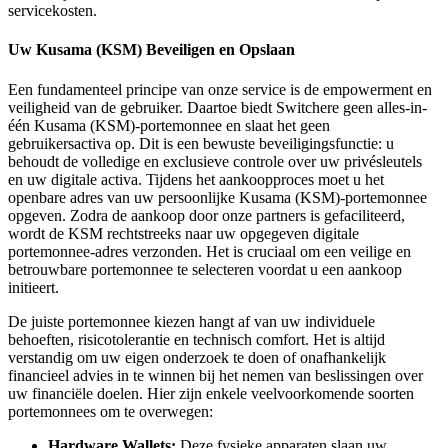
servicekosten.
Uw Kusama (KSM) Beveiligen en Opslaan
Een fundamenteel principe van onze service is de empowerment en
veiligheid van de gebruiker. Daartoe biedt Switchere geen alles-in-
één Kusama (KSM)-portemonnee en slaat het geen
gebruikersactiva op. Dit is een bewuste beveiligingsfunctie: u
behoudt de volledige en exclusieve controle over uw privésleutels
en uw digitale activa. Tijdens het aankoopproces moet u het
openbare adres van uw persoonlijke Kusama (KSM)-portemonnee
opgeven. Zodra de aankoop door onze partners is gefaciliteerd,
wordt de KSM rechtstreeks naar uw opgegeven digitale
portemonnee-adres verzonden. Het is cruciaal om een veilige en
betrouwbare portemonnee te selecteren voordat u een aankoop
initieert.
De juiste portemonnee kiezen hangt af van uw individuele
behoeften, risicotolerantie en technisch comfort. Het is altijd
verstandig om uw eigen onderzoek te doen of onafhankelijk
financieel advies in te winnen bij het nemen van beslissingen over
uw financiële doelen. Hier zijn enkele veelvoorkomende soorten
portemonnees om te overwegen:
Hardware Wallets:
Deze fysieke apparaten slaan uw