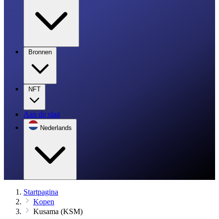
Bronnen
NFT
Aan de slag
Nederlands
Startpagina
Kopen
Kusama (KSM)