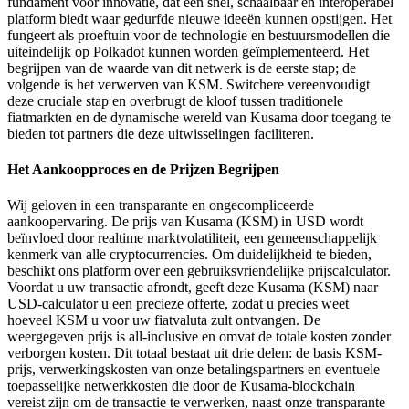
fundament voor innovatie, dat een snel, schaalbaar en interoperabel
platform biedt waar gedurfde nieuwe ideeën kunnen opstijgen. Het
fungeert als proeftuin voor de technologie en bestuursmodellen die
uiteindelijk op Polkadot kunnen worden geïmplementeerd. Het
begrijpen van de waarde van dit netwerk is de eerste stap; de
volgende is het verwerven van KSM. Switchere vereenvoudigt
deze cruciale stap en overbrugt de kloof tussen traditionele
fiatmarkten en de dynamische wereld van Kusama door toegang te
bieden tot partners die deze uitwisselingen faciliteren.
Het Aankoopproces en de Prijzen Begrijpen
Wij geloven in een transparante en ongecompliceerde
aankoopervaring. De prijs van Kusama (KSM) in USD wordt
beïnvloed door realtime marktvolatiliteit, een gemeenschappelijk
kenmerk van alle cryptocurrencies. Om duidelijkheid te bieden,
beschikt ons platform over een gebruiksvriendelijke prijscalculator.
Voordat u uw transactie afrondt, geeft deze Kusama (KSM) naar
USD-calculator u een precieze offerte, zodat u precies weet
hoeveel KSM u voor uw fiatvaluta zult ontvangen. De
weergegeven prijs is all-inclusive en omvat de totale kosten zonder
verborgen kosten. Dit totaal bestaat uit drie delen: de basis KSM-
prijs, verwerkingskosten van onze betalingspartners en eventuele
toepasselijke netwerkkosten die door de Kusama-blockchain
vereist zijn om de transactie te verwerken, naast onze transparante