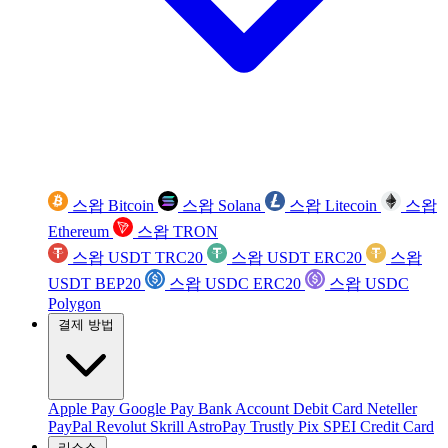
스왑 Bitcoin
스왑 Solana
스왑 Litecoin
스왑
Ethereum
스왑 TRON
스왑 USDT TRC20
스왑 USDT ERC20
스왑
USDT BEP20
스왑 USDC ERC20
스왑 USDC
Polygon
결제 방법
Apple Pay
Google Pay
Bank Account
Debit Card
Neteller
PayPal
Revolut
Skrill
AstroPay
Trustly
Pix
SPEI
Credit Card
리소스