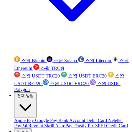
스왑 Bitcoin
스왑 Solana
스왑 Litecoin
스왑
Ethereum
스왑 TRON
스왑 USDT TRC20
스왑 USDT ERC20
스왑
USDT BEP20
스왑 USDC ERC20
스왑 USDC
Polygon
결제 방법
Apple Pay
Google Pay
Bank Account
Debit Card
Neteller
PayPal
Revolut
Skrill
AstroPay
Trustly
Pix
SPEI
Credit Card
리소스