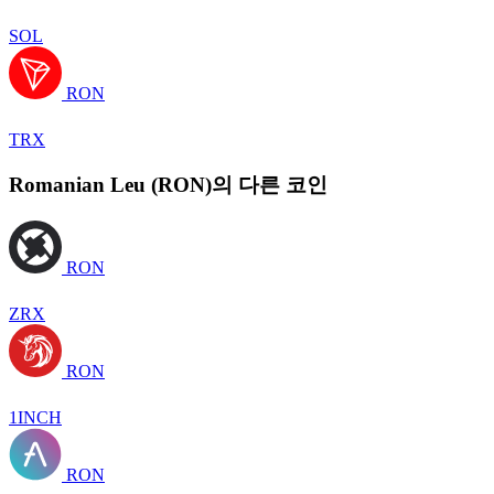
SOL
RON
TRX
Romanian Leu (RON)의 다른 코인
RON
ZRX
RON
1INCH
RON