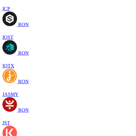
ICP
RON
IOST
RON
IOTX
RON
JASMY
RON
JST