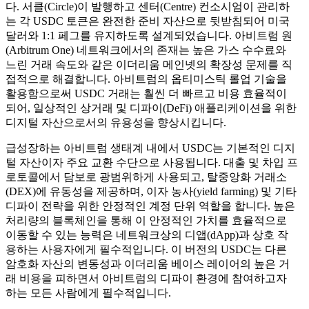
다. 서클(Circle)이 발행하고 센터(Centre) 컨소시엄이 관리하
는 각 USDC 토큰은 완전한 준비 자산으로 뒷받침되어 미국
달러와 1:1 페그를 유지하도록 설계되었습니다. 아비트럼 원
(Arbitrum One) 네트워크에서의 존재는 높은 가스 수수료와
느린 거래 속도와 같은 이더리움 메인넷의 확장성 문제를 직
접적으로 해결합니다. 아비트럼의 옵티미스틱 롤업 기술을
활용함으로써 USDC 거래는 훨씬 더 빠르고 비용 효율적이
되어, 일상적인 상거래 및 디파이(DeFi) 애플리케이션을 위한
디지털 자산으로서의 유용성을 향상시킵니다.
급성장하는 아비트럼 생태계 내에서 USDC는 기본적인 디지
털 자산이자 주요 교환 수단으로 사용됩니다. 대출 및 차입 프
로토콜에서 담보로 광범위하게 사용되고, 탈중앙화 거래소
(DEX)에 유동성을 제공하며, 이자 농사(yield farming) 및 기타
디파이 전략을 위한 안정적인 계정 단위 역할을 합니다. 높은
처리량의 블록체인을 통해 이 안정적인 가치를 효율적으로
이동할 수 있는 능력은 네트워크상의 디앱(dApp)과 상호 작
용하는 사용자에게 필수적입니다. 이 버전의 USDC는 다른
암호화 자산의 변동성과 이더리움 베이스 레이어의 높은 거
래 비용을 피하면서 아비트럼의 디파이 환경에 참여하고자
하는 모든 사람에게 필수적입니다.