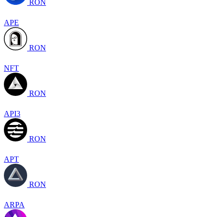
RON
APE
RON
NFT
RON
API3
RON
APT
RON
ARPA