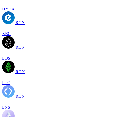
DYDX
RON
XEC
RON
EOS
RON
ETC
RON
ENS