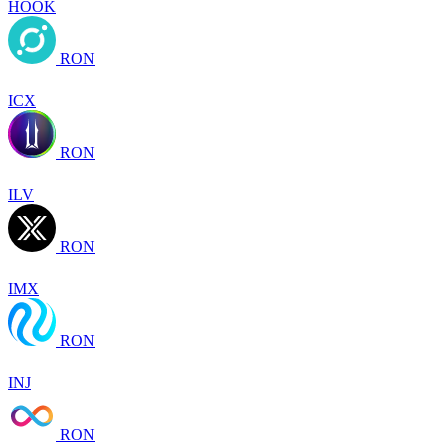
HOOK
RON
ICX
RON
ILV
RON
IMX
RON
INJ
RON