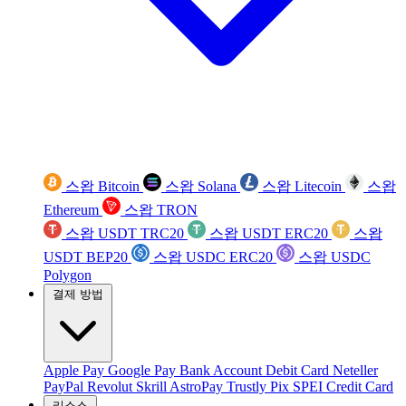
스왑 Bitcoin
스왑 Solana
스왑 Litecoin
스왑
Ethereum
스왑 TRON
스왑 USDT TRC20
스왑 USDT ERC20
스왑
USDT BEP20
스왑 USDC ERC20
스왑 USDC
Polygon
결제 방법
Apple Pay
Google Pay
Bank Account
Debit Card
Neteller
PayPal
Revolut
Skrill
AstroPay
Trustly
Pix
SPEI
Credit Card
리소스