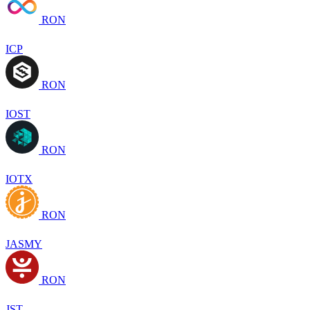
RON
ICP
RON
IOST
RON
IOTX
RON
JASMY
RON
JST