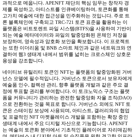
과적으로 메웁니다. APENFT 재단의 핵심 임무는 창작자 경
제를 육성하고, 아티스트를 인큐베이팅하며, 토큰화를 통해
고가치 예술에 대한 접근성을 민주화하는 것입니다. 주로 트
론 블록체인에 구축되고 TRC-721 토큰 표준을 활용하는 이
플랫폼은 비트토렌트 파일 시스템(BTFS)을 사용하여 기반이
되는 예술 메타데이터와 파일의 탈중앙화된 온체인 저장을
보장하며, 영속성과 암호화 보안을 확보합니다. 이 프로젝트
는 또한 이더리움 및 BNB 스마트 체인과 같은 네트워크와 연
결하여 웹3 생태계 내에서 범위를 넓히는 크로스체인 상호운
용성을 강조합니다.
네이티브 유틸리티 토큰인 NFT는 플랫폼의 탈중앙화된 거버
넌스 모델에 필수적입니다. 거버넌스 토큰으로서 보유자에게
예술품 인수, 컬렉션 관리, 향후 플랫폼 개발과 같은 주요 결
정에 투표할 권리를 부여합니다. 이 토크노믹스 구조는 플랫
폼을 커뮤니티가 관리하는 완전한 탈중앙화 자율 조직(DAO)
으로 전환하는 것을 목표로 합니다. 거버넌스 외에도 NFT 토
큰은 스테이킹 보상에 사용되며, 아티스트, 갤러리와의 협업
및 포괄적인 NFT 마켓플레이스 개발을 포함하는 확장 중인
생태계 내에서 주요 디지털 자산으로 기능합니다. APENFT
는 예술의 토큰화 분야에서 기초적인 플레이어로 자리매김하
며, 메타버스 내 디지털 아트 및 수집품을 위한 견고한 인프라