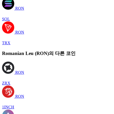
RON
SOL
RON
TRX
Romanian Leu (RON)의 다른 코인
RON
ZRX
RON
1INCH