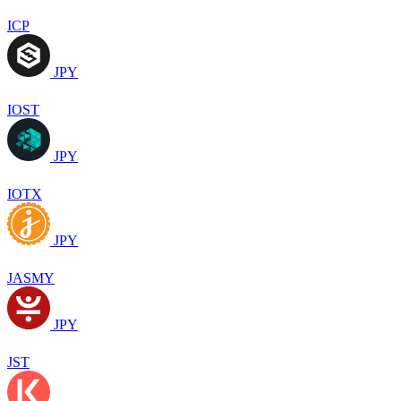
ICP
JPY
IOST
JPY
IOTX
JPY
JASMY
JPY
JST