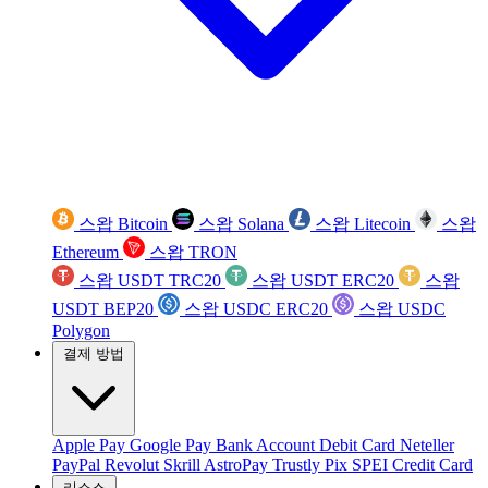
스왑 Bitcoin
스왑 Solana
스왑 Litecoin
스왑
Ethereum
스왑 TRON
스왑 USDT TRC20
스왑 USDT ERC20
스왑
USDT BEP20
스왑 USDC ERC20
스왑 USDC
Polygon
결제 방법
Apple Pay
Google Pay
Bank Account
Debit Card
Neteller
PayPal
Revolut
Skrill
AstroPay
Trustly
Pix
SPEI
Credit Card
리소스