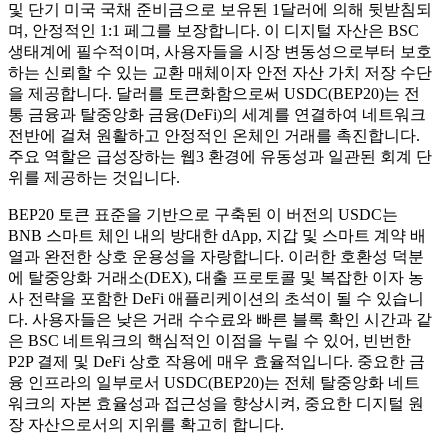
및 단기 미국 국채 준비금으로 보유된 1달러에 의해 뒷받침되
며, 안정적인 1:1 페그를 보장합니다. 이 디지털 자산은 BSC
생태계에 필수적이며, 사용자들을 시장 변동성으로부터 보호
하는 신뢰할 수 있는 교환 매체이자 안전 자산 가치 저장 수단
을 제공합니다. 달러를 토큰화함으로써 USDC(BEP20)는 전
통 금융과 탈중앙화 금융(DeFi)의 세계를 연결하여 네트워크
전반에 걸쳐 원활하고 안정적인 온체인 거래를 촉진합니다.
주요 역할은 급성장하는 웹3 환경에 유동성과 일관된 회계 단
위를 제공하는 것입니다.
BEP20 토큰 표준을 기반으로 구축된 이 버전의 USDC는
BNB 스마트 체인 내의 방대한 dApp, 지갑 및 스마트 계약 배
열과 완전한 상호 운용성을 자랑합니다. 이러한 호환성 덕분
에 탈중앙화 거래소(DEX), 대출 프로토콜 및 복잡한 이자 농
사 전략을 포함한 DeFi 애플리케이션의 초석이 될 수 있습니
다. 사용자들은 낮은 거래 수수료와 빠른 블록 확인 시간과 같
은 BSC 네트워크의 핵심적인 이점을 누릴 수 있어, 빈번한
P2P 결제 및 DeFi 상호 작용에 매우 효율적입니다. 중요한 금
융 인프라의 일부로서 USDC(BEP20)는 전체 탈중앙화 네트
워크의 자본 효율성과 접근성을 향상시켜, 중요한 디지털 원
장 자산으로서의 지위를 확고히 합니다.