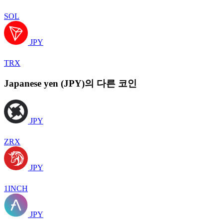
SOL
JPY
TRX
Japanese yen (JPY)의 다른 코인
JPY
ZRX
JPY
1INCH
JPY