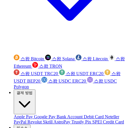
스왑 Bitcoin
스왑 Solana
스왑 Litecoin
스왑
Ethereum
스왑 TRON
스왑 USDT TRC20
스왑 USDT ERC20
스왑
USDT BEP20
스왑 USDC ERC20
스왑 USDC
Polygon
결제 방법
Apple Pay
Google Pay
Bank Account
Debit Card
Neteller
PayPal
Revolut
Skrill
AstroPay
Trustly
Pix
SPEI
Credit Card
리소스