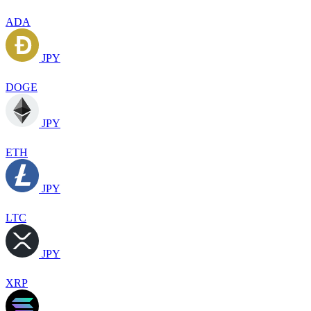
ADA
JPY
DOGE
JPY
ETH
JPY
LTC
JPY
XRP