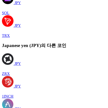
JPY
SOL
JPY
TRX
Japanese yen (JPY)의 다른 코인
JPY
ZRX
JPY
1INCH