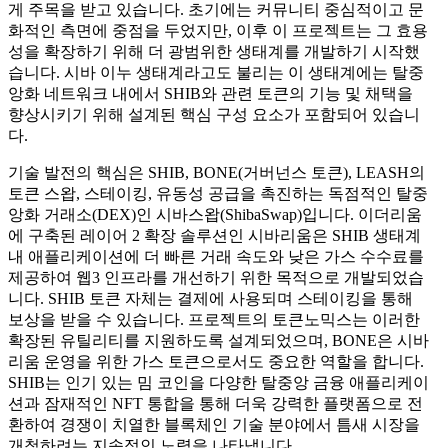
게 주목을 받고 있습니다. 초기에는 커뮤니티 중심적이고 문
화적인 측면에 중점을 두었지만, 이후 이 프로젝트는 그 효용
성을 확장하기 위해 더 광범위한 생태계를 개발하기 시작했
습니다. 시바 이누 생태계라고도 불리는 이 생태계에는 탈중
앙화 네트워크 내에서 SHIB와 관련 토큰의 기능 및 채택을
향상시키기 위해 설계된 핵심 구성 요소가 포함되어 있습니
다.
기술 발전의 핵심은 SHIB, BONE(거버넌스 토큰), LEASH의
토큰 스왑, 스테이킹, 유동성 공급을 촉진하는 독점적인 탈중
앙화 거래소(DEX)인 시바스왑(ShibaSwap)입니다. 이더리움
에 구축된 레이어 2 확장 솔루션인 시바리움은 SHIB 생태계
내 애플리케이션에 더 빠른 거래 속도와 낮은 가스 수수료를
제공하여 웹3 인프라를 개선하기 위한 목적으로 개발되었습
니다. SHIB 토큰 자체는 결제에 사용되며 스테이킹을 통해
보상을 받을 수 있습니다. 프로젝트의 토큰노믹스는 이러한
확장된 유틸리티를 지원하도록 설계되었으며, BONE은 시바
리움 운영을 위한 가스 토큰으로서도 중요한 역할을 합니다.
SHIB는 인기 있는 밈 코인을 다양한 탈중앙 금융 애플리케이
션과 잠재적인 NFT 통합을 통해 더욱 강력한 플랫폼으로 전
환하여 경쟁이 치열한 블록체인 기술 분야에서 틈새 시장을
개척하려는 지속적인 노력을 나타냅니다.