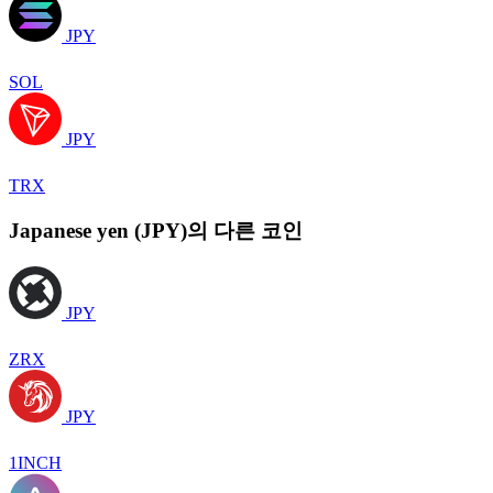
JPY
SOL
JPY
TRX
Japanese yen (JPY)의 다른 코인
JPY
ZRX
JPY
1INCH