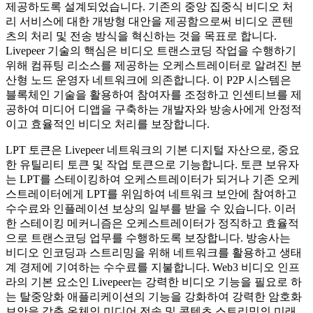
제공하도록 설계되었습니다. 기존의 중앙 집중식 비디오 처
리 서비스에 대한 개방형 대안을 제공함으로써 비디오 콘텐
츠의 처리 및 전송 방식을 혁신하는 것을 목표로 합니다.
Livepeer 기술의 핵심은 비디오 트랜스코딩 작업을 수행하기
위해 컴퓨팅 리소스를 제공하는 오케스트레이터로 알려진 분
산형 노드 운영자 네트워크에 의존합니다. 이 P2P 시스템은
블록체인 기술을 활용하여 참여자를 조정하고 인센티브를 제
공하여 미디어 디앱을 구축하는 개발자와 방송사에게 안정적
이고 효율적인 비디오 처리를 보장합니다.
LPT 토큰은 Livepeer 네트워크의 기본 디지털 자산으로, 중요
한 유틸리티 토큰 및 작업 토큰으로 기능합니다. 토큰 보유자
는 LPT를 스테이킹하여 오케스트레이터가 되거나 기존 오케
스트레이터에게 LPT를 위임하여 네트워크 보안에 참여하고
수수료와 인플레이션 보상의 일부를 받을 수 있습니다. 이러
한 스테이킹 메커니즘은 오케스트레이터가 정직하고 효율적
으로 트랜스코딩 업무를 수행하도록 보장합니다. 방송사는
비디오 인코딩과 스트리밍을 위해 네트워크를 활용하고 생태
계 경제에 기여하는 수수료를 지불합니다. Web3 비디오 인프
라의 기본 요소인 Livepeer는 강력한 비디오 기능을 필요로 하
는 탈중앙화 애플리케이션의 기능을 강화하여 강력한 암호화
보안을 갖춘 온체인 미디어 전송 및 콘텐츠 스트리밍의 미래