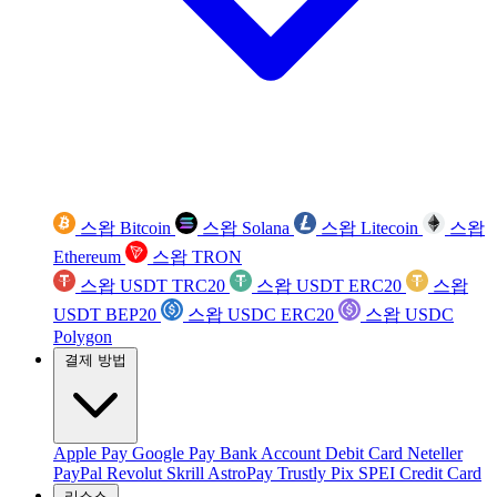
스왑 Bitcoin
스왑 Solana
스왑 Litecoin
스왑
Ethereum
스왑 TRON
스왑 USDT TRC20
스왑 USDT ERC20
스왑
USDT BEP20
스왑 USDC ERC20
스왑 USDC
Polygon
결제 방법
Apple Pay
Google Pay
Bank Account
Debit Card
Neteller
PayPal
Revolut
Skrill
AstroPay
Trustly
Pix
SPEI
Credit Card
리소스