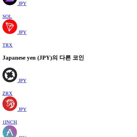
JPY
SOL
JPY
TRX
Japanese yen (JPY)의 다른 코인
JPY
ZRX
JPY
1INCH