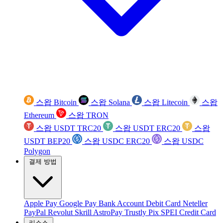
스왑 Bitcoin
스왑 Solana
스왑 Litecoin
스왑
Ethereum
스왑 TRON
스왑 USDT TRC20
스왑 USDT ERC20
스왑
USDT BEP20
스왑 USDC ERC20
스왑 USDC
Polygon
결제 방법
Apple Pay
Google Pay
Bank Account
Debit Card
Neteller
PayPal
Revolut
Skrill
AstroPay
Trustly
Pix
SPEI
Credit Card
리소스