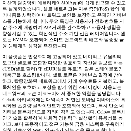
자산과 탈중앙화 애플리케이션(dApp)에 쉽게 접근할 수 있도
록 설계되었습니다. 셀로 네트워크는 지분 증명(PoS) 합의 메
커니즘을 채택하여 네트워크 보안을 보장하고 온체인 거버넌
스를 가능하게 합니다. 주요 특징은 사용자가 전화번호를 지
갑 주소에 매핑하여 P2P 거래를 간소화하고 사용자 경험을
향상시킬 수 있는 혁신적인 주소 기반 신원 레이어입니다. 셀
로는 EVM과 호환되어 스마트 컨트랙트의 배포와 탈중앙 금
융 생태계의 성장을 촉진합니다.
이 플랫폼은 법정화폐에 고정되어 있고 네이티브 유틸리티
토큰인 셀로를 포함한 다양한 암호화폐 자산을 담보로 하는
cUSD(셀로 달러) 및 cEUR(셀로 유로)와 같은 스테이블코인
제품군을 호스팅합니다. 셀로 토큰은 거버넌스 결정에 참여
하고, 탈중앙화된 네트워크에서 거래 수수료를 지불하고, 블
록체인을 보호하고 보상을 받기 위한 스테이킹에 사용되는
네트워크의 토큰 이코노미에서 중요한 역할을 담당합니다.
Celo의 아키텍처에는 대역폭이 제한된 모바일 디바이스에 최
적화된 초경량 클라이언트가 포함되어 있으며, 특히 탄소 네
거티브 블록체인으로 자리매김하고 있습니다. Celo는 블록체
인 기술을 활용하여 사회적 영향력과 실생활의 유용성을 높
이고, 보다 포용적이고 접근 가능한 금융 시스템을 구축하기
위한 기초적인 Web3 인프라가 되는 것을 목표로 합니다.