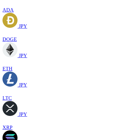
ADA
JPY
DOGE
JPY
ETH
JPY
LTC
JPY
XRP