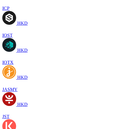
ICP
HKD
IOST
HKD
IOTX
HKD
JASMY
HKD
JST