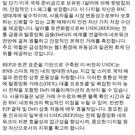
및 단기 미국 국채 준비금으로 보유된 1달러에 의해 뒷받침되
며, 안정적인 1:1 페그를 보장합니다. 이 디지털 자산은 BSC
생태계에 필수적이며, 사용자들을 시장 변동성으로부터 보호
하는 신뢰할 수 있는 교환 매체이자 안전 자산 가치 저장 수단
을 제공합니다. 달러를 토큰화함으로써 USDC(BEP20)는 전
통 금융과 탈중앙화 금융(DeFi)의 세계를 연결하여 네트워크
전반에 걸쳐 원활하고 안정적인 온체인 거래를 촉진합니다.
주요 역할은 급성장하는 웹3 환경에 유동성과 일관된 회계 단
위를 제공하는 것입니다.
BEP20 토큰 표준을 기반으로 구축된 이 버전의 USDC는
BNB 스마트 체인 내의 방대한 dApp, 지갑 및 스마트 계약 배
열과 완전한 상호 운용성을 자랑합니다. 이러한 호환성 덕분
에 탈중앙화 거래소(DEX), 대출 프로토콜 및 복잡한 이자 농
사 전략을 포함한 DeFi 애플리케이션의 초석이 될 수 있습니
다. 사용자들은 낮은 거래 수수료와 빠른 블록 확인 시간과 같
은 BSC 네트워크의 핵심적인 이점을 누릴 수 있어, 빈번한
P2P 결제 및 DeFi 상호 작용에 매우 효율적입니다. 중요한 금
융 인프라의 일부로서 USDC(BEP20)는 전체 탈중앙화 네트
워크의 자본 효율성과 접근성을 향상시켜, 중요한 디지털 원
장 자산으로서의 지위를 확고히 합니다.