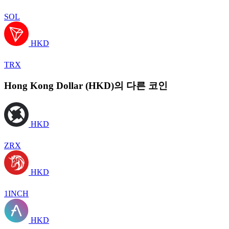
SOL
HKD
TRX
Hong Kong Dollar (HKD)의 다른 코인
HKD
ZRX
HKD
1INCH
HKD