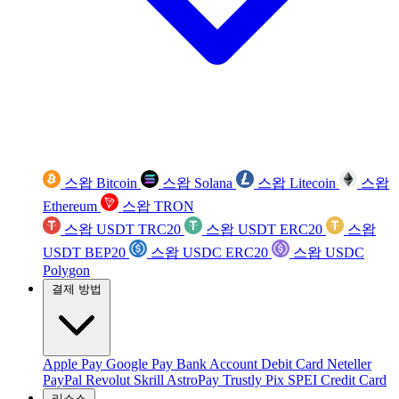
스왑 Bitcoin
스왑 Solana
스왑 Litecoin
스왑
Ethereum
스왑 TRON
스왑 USDT TRC20
스왑 USDT ERC20
스왑
USDT BEP20
스왑 USDC ERC20
스왑 USDC
Polygon
결제 방법
Apple Pay
Google Pay
Bank Account
Debit Card
Neteller
PayPal
Revolut
Skrill
AstroPay
Trustly
Pix
SPEI
Credit Card
리소스