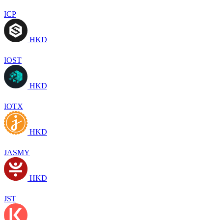
ICP
HKD
IOST
HKD
IOTX
HKD
JASMY
HKD
JST