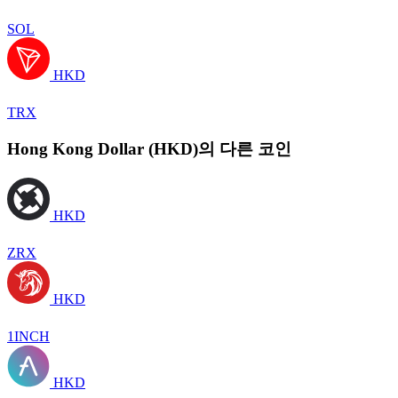
SOL
HKD
TRX
Hong Kong Dollar (HKD)의 다른 코인
HKD
ZRX
HKD
1INCH
HKD