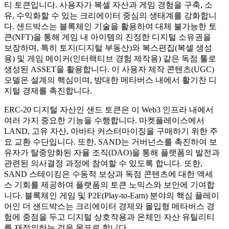
티 토큰입니다. 사용자가 복셀 자산과 게임 경험을 구축, 소
유, 수익화할 수 있는 크리에이터 중심의 생태계를 강화합니
다. 샌드박스는 블록체인 기술을 활용하여 대체 불가능한 토
큰(NFT)을 통해 게임 내 아이템의 진정한 디지털 소유권을
보장하며, 특히 토지(디지털 부동산)와 복스편집(복셀 생성
용) 및 게임 메이커(인터랙티브 경험 제작용) 같은 독점 툴로
생성된 ASSET을 활용합니다. 이 사용자 제작 콘텐츠(UGC)
모델은 설계의 핵심이며, 방대한 메타버스 내에서 활기찬 디
지털 경제를 촉진합니다.
ERC-20 디지털 자산인 샌드 토큰은 이 Web3 인프라 내에서
여러 가지 중요한 기능을 수행합니다. 마켓플레이스에서
LAND, 고유 자산, 아바타 커스터마이징을 구매하기 위한 주
요 교환 수단입니다. 또한, SAND는 거버넌스를 촉진하여 보
유자가 탈중앙화된 자율 조직(DAO)을 통해 플랫폼의 발전과
관련된 의사결정 과정에 참여할 수 있도록 합니다. 또한,
SAND 스테이킹은 수동적 보상과 독점 콘텐츠에 대한 액세
스 기회를 제공하여 플랫폼의 토큰 노믹스와 보안에 기여합
니다. 블록체인 게임 및 P2E(Play-to-Earn) 분야의 핵심 플레이
어인 더 샌드박스는 크리에이터 경제와 몰입형 메타버스 경
험에 중점을 두고 디지털 상호작용과 온체인 자산 유틸리티
를 재정의하는 것을 목표로 합니다.