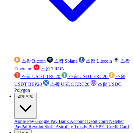
스왑 Bitcoin
스왑 Solana
스왑 Litecoin
스왑
Ethereum
스왑 TRON
스왑 USDT TRC20
스왑 USDT ERC20
스왑
USDT BEP20
스왑 USDC ERC20
스왑 USDC
Polygon
결제 방법
Apple Pay
Google Pay
Bank Account
Debit Card
Neteller
PayPal
Revolut
Skrill
AstroPay
Trustly
Pix
SPEI
Credit Card
리소스