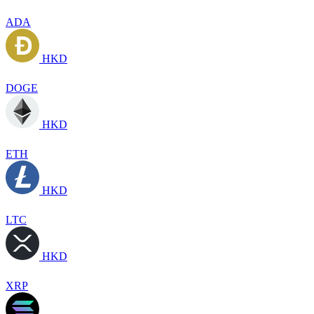
ADA
HKD
DOGE
HKD
ETH
HKD
LTC
HKD
XRP