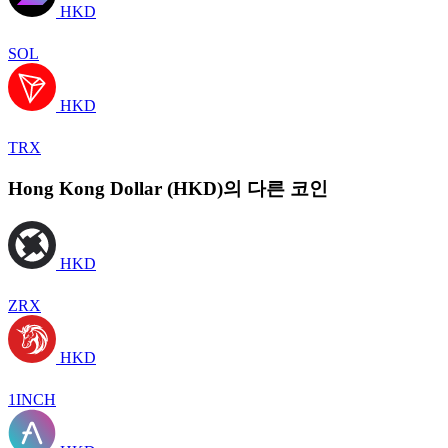
HKD
SOL
HKD
TRX
Hong Kong Dollar (HKD)의 다른 코인
HKD
ZRX
HKD
1INCH