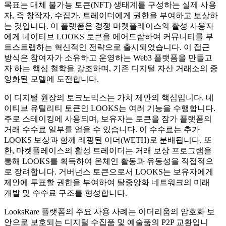
목표는 대체 불가능 토큰(NFT) 생태계를 구성하는 실제 사용
자, 즉 창작자, 수집가, 트레이더에게 권한을 부여하고 보상하
는 것입니다. 이 플랫폼은 경쟁 마켓플레이스의 활성 사용자
에게 네이티브 LOOKS 토큰을 에어드랍하여 커뮤니티를 부
트스트랩하는 혁신적인 전략으로 출시되었습니다. 이 접근
방식은 참여자가 소유하고 운영하는 Web3 플랫폼을 만들고
자 하는 핵심 철학을 강조하며, 기존 디지털 자산 거래소의 중
앙화된 모델에 도전합니다.
이 디지털 원장의 토크노믹스는 가치 제안의 핵심입니다. 네
이티브 유틸리티 토큰인 LOOKS는 여러 기능을 수행합니다.
주로 스테이킹에 사용되며, 보유자는 토큰을 잠가 플랫폼의
거래 수수료 일부를 얻을 수 있습니다. 이 수수료는 추가
LOOKS 보상과 함께 래핑된 이더(WETH)로 분배됩니다. 또
한, 마켓플레이스의 활성 트레이더는 거래 보상 프로그램을
통해 LOOKS를 획득하여 온체인 활동과 유동성을 직접적으
로 장려합니다. 거버넌스 토큰으로서 LOOKS는 보유자에게
제안에 투표할 권한을 부여하여 탈중앙화 네트워크의 미래
개발 및 수수료 구조를 형성합니다.
LooksRare 플랫폼의 주요 사용 사례는 이더리움의 암호화 보
안으로 보호되는 디지털 수집품 및 예술품의 P2P 교환입니