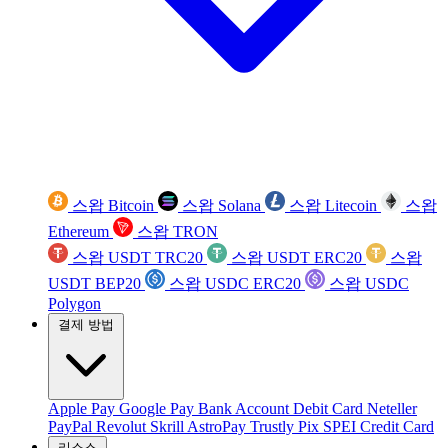
스왑 Bitcoin
스왑 Solana
스왑 Litecoin
스왑
Ethereum
스왑 TRON
스왑 USDT TRC20
스왑 USDT ERC20
스왑
USDT BEP20
스왑 USDC ERC20
스왑 USDC
Polygon
결제 방법
Apple Pay
Google Pay
Bank Account
Debit Card
Neteller
PayPal
Revolut
Skrill
AstroPay
Trustly
Pix
SPEI
Credit Card
리소스