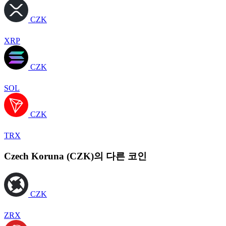
CZK
XRP
CZK
SOL
CZK
TRX
Czech Koruna (CZK)의 다른 코인
CZK
ZRX