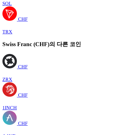
SOL
CHF
TRX
Swiss Franc (CHF)의 다른 코인
CHF
ZRX
CHF
1INCH
CHF