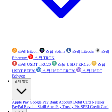
스왑 Bitcoin
스왑 Solana
스왑 Litecoin
스왑
Ethereum
스왑 TRON
스왑 USDT TRC20
스왑 USDT ERC20
스왑
USDT BEP20
스왑 USDC ERC20
스왑 USDC
Polygon
결제 방법
Apple Pay
Google Pay
Bank Account
Debit Card
Neteller
PayPal
Revolut
Skrill
AstroPay
Trustly
Pix
SPEI
Credit Card
리소스