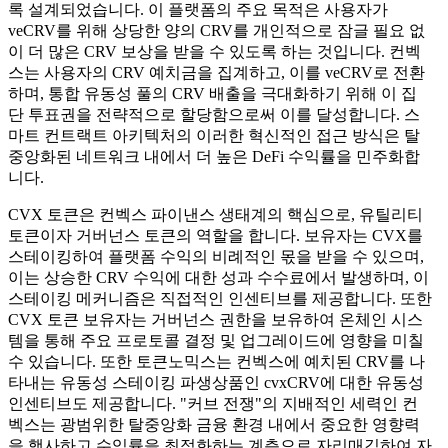
록 설계되었습니다. 이 플랫폼의 주요 목적은 사용자가
veCRV를 위해 상당한 양의 CRV를 개인적으로 잠글 필요 없
이 더 많은 CRV 보상을 받을 수 있도록 하는 것입니다. 컨벡
스는 사용자의 CRV 예치금을 집계하고, 이를 veCRV로 전환
하며, 통합 유동성 풀의 CRV 배출을 극대화하기 위해 이 집
단 투표권을 전략적으로 할당함으로써 이를 달성합니다. 스
마트 컨트랙트 아키텍처의 이러한 혁신적인 접근 방식은 탈
중앙화된 네트워크 내에서 더 높은 DeFi 수익률을 민주화합
니다.
CVX 토큰은 컨벡스 파이낸스 생태계의 핵심으로, 유틸리티
토큰이자 거버넌스 토큰의 역할을 합니다. 보유자는 CVX를
스테이킹하여 플랫폼 수익의 비례적인 몫을 받을 수 있으며,
이는 상승한 CRV 수익에 대한 성과 수수료에서 발생하며, 이
스테이킹 메커니즘은 직접적인 인센티브를 제공합니다. 또한
CVX 토큰 보유자는 거버넌스 권한을 보유하여 온체인 시스
템을 통해 주요 프로토콜 결정 및 업그레이드에 영향을 미칠
수 있습니다. 또한 토큰노믹스는 컨벡스에 예치된 CRV를 나
타내는 유동성 스테이킹 파생상품인 cvxCRV에 대한 유동성
인센티브도 제공합니다. "커브 전쟁"의 지배적인 세력인 컨
벡스는 광범위한 탈중앙화 금융 환경 내에서 중요한 영향력
을 행사하고 수익률을 최적화하는 계층으로 자리매김하여 자