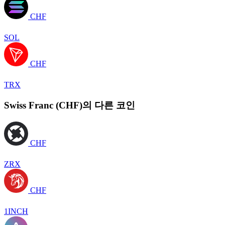
CHF
SOL
CHF
TRX
Swiss Franc (CHF)의 다른 코인
CHF
ZRX
CHF
1INCH