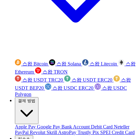
스왑 Bitcoin
스왑 Solana
스왑 Litecoin
스왑
Ethereum
스왑 TRON
스왑 USDT TRC20
스왑 USDT ERC20
스왑
USDT BEP20
스왑 USDC ERC20
스왑 USDC
Polygon
결제 방법
Apple Pay
Google Pay
Bank Account
Debit Card
Neteller
PayPal
Revolut
Skrill
AstroPay
Trustly
Pix
SPEI
Credit Card
리소스