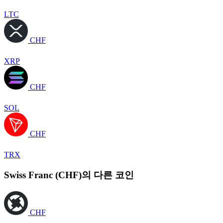
LTC
CHF
XRP
CHF
SOL
CHF
TRX
Swiss Franc (CHF)의 다른 코인
CHF