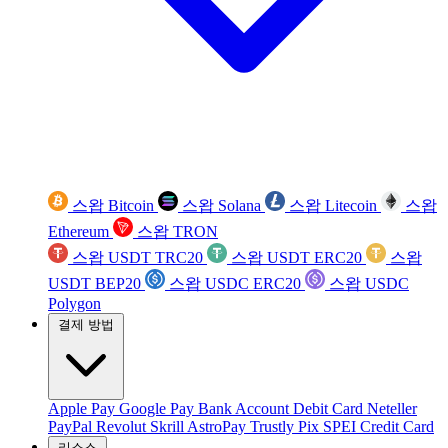
스왑 Bitcoin
스왑 Solana
스왑 Litecoin
스왑
Ethereum
스왑 TRON
스왑 USDT TRC20
스왑 USDT ERC20
스왑
USDT BEP20
스왑 USDC ERC20
스왑 USDC
Polygon
결제 방법
Apple Pay
Google Pay
Bank Account
Debit Card
Neteller
PayPal
Revolut
Skrill
AstroPay
Trustly
Pix
SPEI
Credit Card
리소스