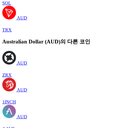
SOL
AUD
TRX
Australian Dollar (AUD)의 다른 코인
AUD
ZRX
AUD
1INCH
AUD