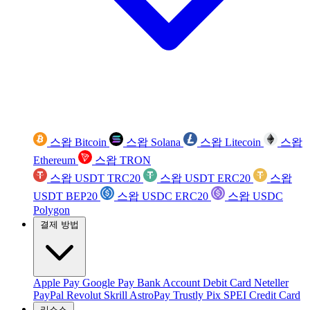
스왑 Bitcoin
스왑 Solana
스왑 Litecoin
스왑
Ethereum
스왑 TRON
스왑 USDT TRC20
스왑 USDT ERC20
스왑
USDT BEP20
스왑 USDC ERC20
스왑 USDC
Polygon
결제 방법
Apple Pay
Google Pay
Bank Account
Debit Card
Neteller
PayPal
Revolut
Skrill
AstroPay
Trustly
Pix
SPEI
Credit Card
리소스