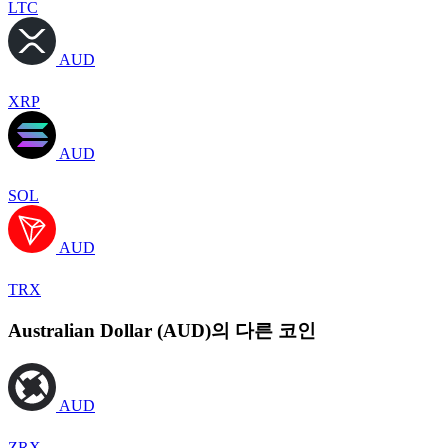
LTC
AUD
XRP
AUD
SOL
AUD
TRX
Australian Dollar (AUD)의 다른 코인
AUD
ZRX