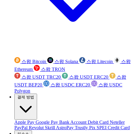
스왑 Bitcoin
스왑 Solana
스왑 Litecoin
스왑
Ethereum
스왑 TRON
스왑 USDT TRC20
스왑 USDT ERC20
스왑
USDT BEP20
스왑 USDC ERC20
스왑 USDC
Polygon
결제 방법
Apple Pay
Google Pay
Bank Account
Debit Card
Neteller
PayPal
Revolut
Skrill
AstroPay
Trustly
Pix
SPEI
Credit Card
리소스