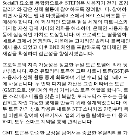
SocialFi 요소를 통합함으로써 STEPN은 사용자가 걷기, 조깅,
달리기와 같은 신체 활동에 참여하도록 장려합니다. 참여하
려면 사용자는 앱 내 마켓플레이스에서 NFT 스니커즈를 구
매해야 합니다. 이 혁신적인 모델은 현실 세계의 피트니스와
디지털 자산 경제 사이의 격차를 해소하며, 온체인 사용자 활
동에 실질적인 가치로 보상합니다. 이 프로젝트는 탈중앙화
네트워크에서 운영되며, 처음에는 고처리량 솔라나 블록체인
에서 출시되었고 이후 BNB 체인을 포함하도록 멀티체인 존
재감을 확장하여 접근성을 향상시켰습니다.
프로젝트의 지속 가능성은 정교한 듀얼 토큰 모델에 의해 뒷
받침됩니다. 주요 유틸리티 토큰인 그린 사토시 토큰(GST)은
사용자가 신체 활동 중에 획득하며 기본 수리 및 업그레이드
에 사용됩니다. 두 번째 디지털 자산은 그린 메타버스 토큰
(GMT)으로, 생태계의 핵심 거버넌스 토큰 역할을 합니다. 토
큰 소각 메커니즘을 갖춘 이 복잡한 토크노믹스 구조는 균형
잡히고 자립 가능한 경제를 만들기 위해 설계되었습니다. 이
두 토큰 간의 상호 작용은 새로운 NFT 스니커즈 민팅부터 특
별 이벤트 참여에 이르기까지 앱의 기능을 탐색하는 데 중요
하며, 모두 스마트 계약을 통해 관리됩니다.
GMT 토큰은 단순한 보상을 넘어서는 중요한 유틸리티를 가