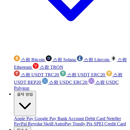
스왑 Bitcoin
스왑 Solana
스왑 Litecoin
스왑
Ethereum
스왑 TRON
스왑 USDT TRC20
스왑 USDT ERC20
스왑
USDT BEP20
스왑 USDC ERC20
스왑 USDC
Polygon
결제 방법
Apple Pay
Google Pay
Bank Account
Debit Card
Neteller
PayPal
Revolut
Skrill
AstroPay
Trustly
Pix
SPEI
Credit Card
리소스