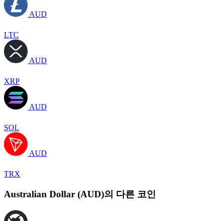
AUD
LTC
AUD
XRP
AUD
SOL
AUD
TRX
Australian Dollar (AUD)의 다른 코인