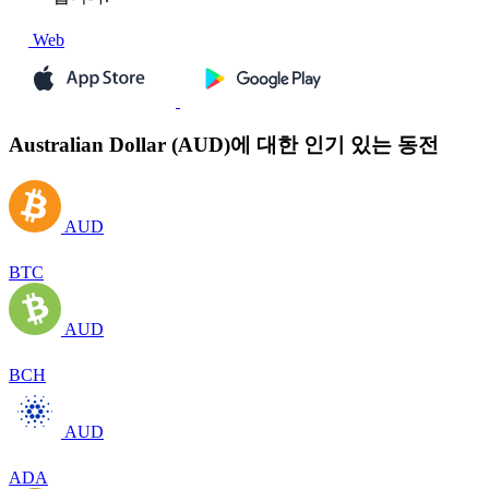
Web
Australian Dollar (AUD)에 대한 인기 있는 동전
AUD
BTC
AUD
BCH
AUD
ADA