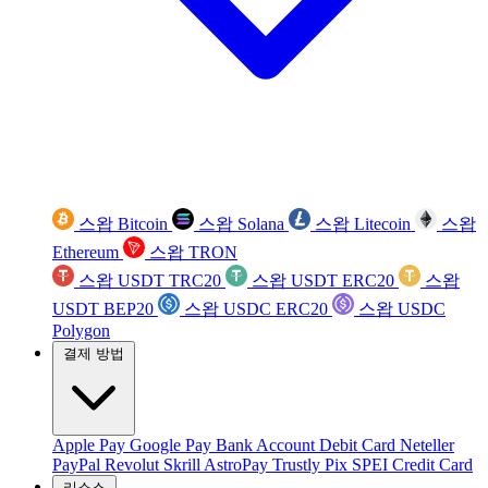
스왑 Bitcoin
스왑 Solana
스왑 Litecoin
스왑
Ethereum
스왑 TRON
스왑 USDT TRC20
스왑 USDT ERC20
스왑
USDT BEP20
스왑 USDC ERC20
스왑 USDC
Polygon
결제 방법
Apple Pay
Google Pay
Bank Account
Debit Card
Neteller
PayPal
Revolut
Skrill
AstroPay
Trustly
Pix
SPEI
Credit Card
리소스