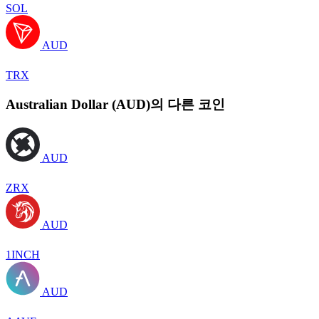
SOL
AUD
TRX
Australian Dollar (AUD)의 다른 코인
AUD
ZRX
AUD
1INCH
AUD