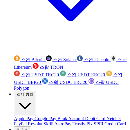
스왑 Bitcoin
스왑 Solana
스왑 Litecoin
스왑
Ethereum
스왑 TRON
스왑 USDT TRC20
스왑 USDT ERC20
스왑
USDT BEP20
스왑 USDC ERC20
스왑 USDC
Polygon
결제 방법
Apple Pay
Google Pay
Bank Account
Debit Card
Neteller
PayPal
Revolut
Skrill
AstroPay
Trustly
Pix
SPEI
Credit Card
리소스