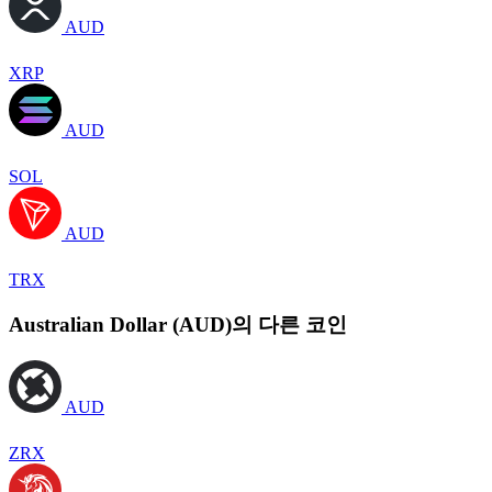
AUD
XRP
AUD
SOL
AUD
TRX
Australian Dollar (AUD)의 다른 코인
AUD
ZRX