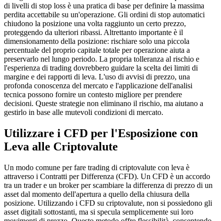
di livelli di stop loss è una pratica di base per definire la massima
perdita accettabile su un'operazione. Gli ordini di stop automatici
chiudono la posizione una volta raggiunto un certo prezzo,
proteggendo da ulteriori ribassi. Altrettanto importante è il
dimensionamento della posizione: rischiare solo una piccola
percentuale del proprio capitale totale per operazione aiuta a
preservarlo nel lungo periodo. La propria tolleranza al rischio e
l'esperienza di trading dovrebbero guidare la scelta dei limiti di
margine e dei rapporti di leva. L'uso di avvisi di prezzo, una
profonda conoscenza del mercato e l'applicazione dell'analisi
tecnica possono fornire un contesto migliore per prendere
decisioni. Queste strategie non eliminano il rischio, ma aiutano a
gestirlo in base alle mutevoli condizioni di mercato.
Utilizzare i CFD per l'Esposizione con
Leva alle Criptovalute
Un modo comune per fare trading di criptovalute con leva è
attraverso i Contratti per Differenza (CFD). Un CFD è un accordo
tra un trader e un broker per scambiare la differenza di prezzo di un
asset dal momento dell'apertura a quello della chiusura della
posizione. Utilizzando i CFD su criptovalute, non si possiedono gli
asset digitali sottostanti, ma si specula semplicemente sui loro
movimenti di prezzo. Questo metodo offre flessibilità, consentendo