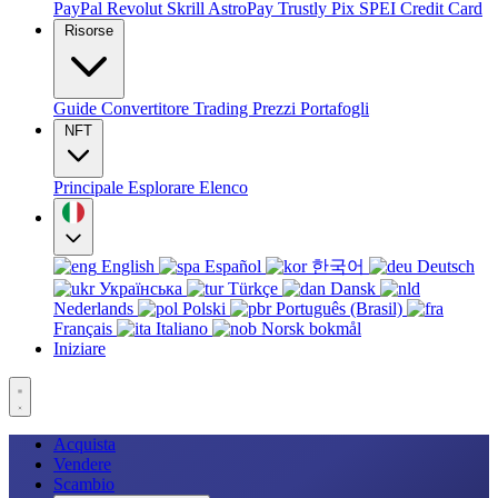
PayPal
Revolut
Skrill
AstroPay
Trustly
Pix
SPEI
Credit Card
Risorse
Guide
Convertitore
Trading
Prezzi
Portafogli
NFT
Principale
Esplorare
Elenco
English
Español
한국어
Deutsch
Українська
Türkçe
Dansk
Nederlands
Polski
Português (Brasil)
Français
Italiano
Norsk bokmål
Iniziare
Acquista
Vendere
Scambio