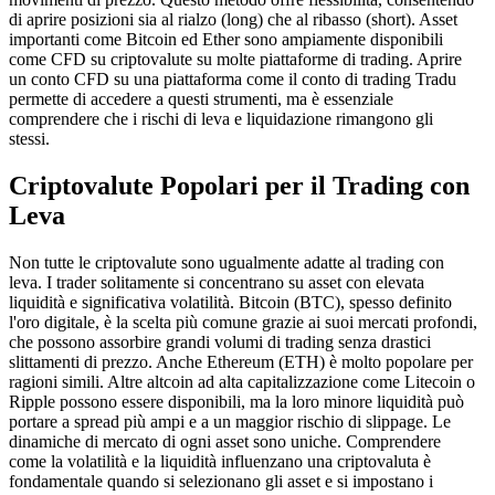
di aprire posizioni sia al rialzo (long) che al ribasso (short). Asset
importanti come Bitcoin ed Ether sono ampiamente disponibili
come CFD su criptovalute su molte piattaforme di trading. Aprire
un conto CFD su una piattaforma come il conto di trading Tradu
permette di accedere a questi strumenti, ma è essenziale
comprendere che i rischi di leva e liquidazione rimangono gli
stessi.
Criptovalute Popolari per il Trading con
Leva
Non tutte le criptovalute sono ugualmente adatte al trading con
leva. I trader solitamente si concentrano su asset con elevata
liquidità e significativa volatilità. Bitcoin (BTC), spesso definito
l'oro digitale, è la scelta più comune grazie ai suoi mercati profondi,
che possono assorbire grandi volumi di trading senza drastici
slittamenti di prezzo. Anche Ethereum (ETH) è molto popolare per
ragioni simili. Altre altcoin ad alta capitalizzazione come Litecoin o
Ripple possono essere disponibili, ma la loro minore liquidità può
portare a spread più ampi e a un maggior rischio di slippage. Le
dinamiche di mercato di ogni asset sono uniche. Comprendere
come la volatilità e la liquidità influenzano una criptovaluta è
fondamentale quando si selezionano gli asset e si impostano i