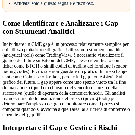
Affidarsi solo a questo segnale è rischioso.
Come Identificare e Analizzare i Gap
con Strumenti Analitici
Individuare un CME gap è un processo relativamente semplice per
chi utilizza piattaforme di grafici. Utilizzando strumenti analitici
(analytical tools) come TradingView, è necessario visualizzare il
grafico dei future su Bitcoin del CME, spesso identificato con
ticker come BTC1! o simili codici di trading del fornitore (vendor
trading codes). È cruciale non guardare un grafico di un exchange
spot come Coinbase o Kraken, perché lì il gap non esisterà. Sul
grafico dei future, il gap appare come uno spazio vuoto tra la fine
di una candela (quella di chiusura del venerdì) e l'inizio della
successiva (quella di apertura della domenica/lunedì). Gli analisti
usano strumenti di misurazione del prezzo (pricing tools) per
determinare l'ampiezza del gap e monitorare come il prezzo si
comporta quando si avvicina a quell'area, alla ricerca di conferme o
smentite del 'gap fill'.
Interpretare il Gap e Gestire i Rischi