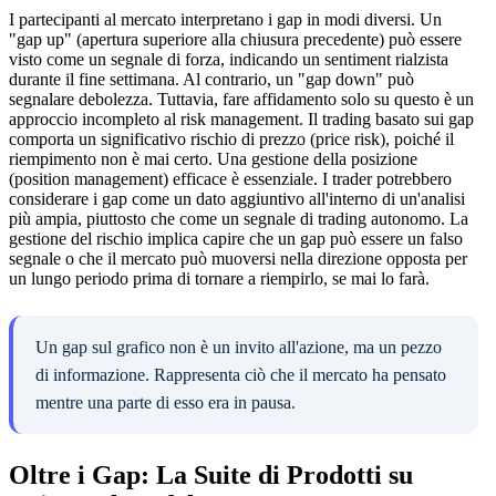
I partecipanti al mercato interpretano i gap in modi diversi. Un
"gap up" (apertura superiore alla chiusura precedente) può essere
visto come un segnale di forza, indicando un sentiment rialzista
durante il fine settimana. Al contrario, un "gap down" può
segnalare debolezza. Tuttavia, fare affidamento solo su questo è un
approccio incompleto al risk management. Il trading basato sui gap
comporta un significativo rischio di prezzo (price risk), poiché il
riempimento non è mai certo. Una gestione della posizione
(position management) efficace è essenziale. I trader potrebbero
considerare i gap come un dato aggiuntivo all'interno di un'analisi
più ampia, piuttosto che come un segnale di trading autonomo. La
gestione del rischio implica capire che un gap può essere un falso
segnale o che il mercato può muoversi nella direzione opposta per
un lungo periodo prima di tornare a riempirlo, se mai lo farà.
Un gap sul grafico non è un invito all'azione, ma un pezzo
di informazione. Rappresenta ciò che il mercato ha pensato
mentre una parte di esso era in pausa.
Oltre i Gap: La Suite di Prodotti su