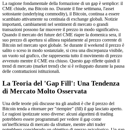
La ragione fondamentale della formazione di un gap è semplice: il
CME chiude, ma Bitcoin no. Durante il fine settimana, l'asset
sottostante (underlying commodity), il Bitcoin, continua a essere
scambiato attivamente su centinaia di exchange globali. Notizie
importanti, cambiamenti nel sentiment di mercato o grandi
transazioni possono far muovere il prezzo in modo significativo.
Quando il mercato dei future del CME riapre la domenica sera, il
suo prezzo di apertura si allinea rapidamente al prezzo corrente di
Bitcoin nel mercato spot globale. Se durante il weekend il prezzo è
salito o sceso in modo sostanziale, si crea una discrepanza visibile,
un vuoto sul grafico, che rappresenta tutto il movimento di prezzo
avvenuto mentre il CME era chiuso. Questo gap riflette quindi il
trend di mercato (market trend) che si è sviluppato durante la pausa
delle contrattazioni istituzionali.
La Teoria del 'Gap Fill': Una Tendenza
di Mercato Molto Osservata
Una delle teorie più discusse tra gli analisti è che il prezzo del
Bitcoin tenda a ritornare per "riempire" (fill) il gap lasciato aperto.
Le ragioni ipotizzate sono diverse: alcuni algoritmi di trading
potrebbero essere programmati per vedere il gap come
un'inefficienza di mercato da sfruttare, mentre altri trader
potrebbero considerarlo un obiettivo di prezzo psicologico. Un gap