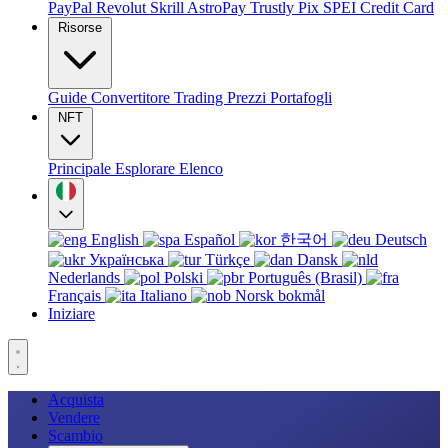
PayPal
Revolut
Skrill
AstroPay
Trustly
Pix
SPEI
Credit Card
Risorse
Guide
Convertitore
Trading
Prezzi
Portafogli
NFT
Principale
Esplorare
Elenco
English
Español
한국어
Deutsch
Українська
Türkçe
Dansk
Nederlands
Polski
Português (Brasil)
Français
Italiano
Norsk bokmål
Iniziare
Acquista
Vendere
Scambio