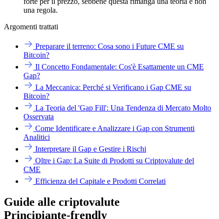
forte per il prezzo, sebbene questa rimanga una teoria e non
una regola.
Argomenti trattati
Preparare il terreno: Cosa sono i Future CME su
Bitcoin?
Il Concetto Fondamentale: Cos'è Esattamente un CME
Gap?
La Meccanica: Perché si Verificano i Gap CME su
Bitcoin?
La Teoria del 'Gap Fill': Una Tendenza di Mercato Molto
Osservata
Come Identificare e Analizzare i Gap con Strumenti
Analitici
Interpretare il Gap e Gestire i Rischi
Oltre i Gap: La Suite di Prodotti su Criptovalute del
CME
Efficienza del Capitale e Prodotti Correlati
Guide alle criptovalute
Principiante-frendly