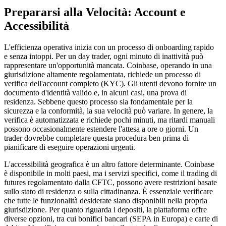
Prepararsi alla Velocità: Account e
Accessibilità
L'efficienza operativa inizia con un processo di onboarding rapido
e senza intoppi. Per un day trader, ogni minuto di inattività può
rappresentare un'opportunità mancata. Coinbase, operando in una
giurisdizione altamente regolamentata, richiede un processo di
verifica dell'account completo (KYC). Gli utenti devono fornire un
documento d'identità valido e, in alcuni casi, una prova di
residenza. Sebbene questo processo sia fondamentale per la
sicurezza e la conformità, la sua velocità può variare. In genere, la
verifica è automatizzata e richiede pochi minuti, ma ritardi manuali
possono occasionalmente estendere l'attesa a ore o giorni. Un
trader dovrebbe completare questa procedura ben prima di
pianificare di eseguire operazioni urgenti.
L'accessibilità geografica è un altro fattore determinante. Coinbase
è disponibile in molti paesi, ma i servizi specifici, come il trading di
futures regolamentato dalla CFTC, possono avere restrizioni basate
sullo stato di residenza o sulla cittadinanza. È essenziale verificare
che tutte le funzionalità desiderate siano disponibili nella propria
giurisdizione. Per quanto riguarda i depositi, la piattaforma offre
diverse opzioni, tra cui bonifici bancari (SEPA in Europa) e carte di