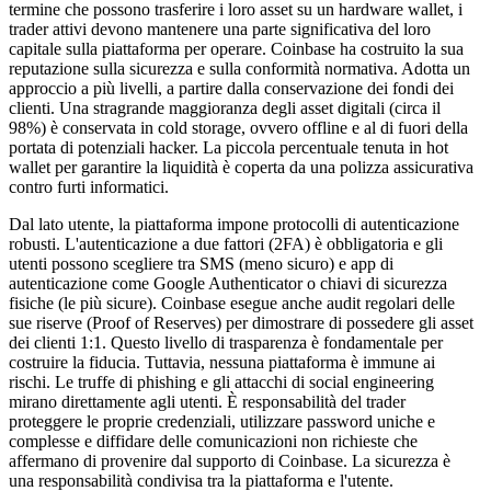
termine che possono trasferire i loro asset su un hardware wallet, i
trader attivi devono mantenere una parte significativa del loro
capitale sulla piattaforma per operare. Coinbase ha costruito la sua
reputazione sulla sicurezza e sulla conformità normativa. Adotta un
approccio a più livelli, a partire dalla conservazione dei fondi dei
clienti. Una stragrande maggioranza degli asset digitali (circa il
98%) è conservata in cold storage, ovvero offline e al di fuori della
portata di potenziali hacker. La piccola percentuale tenuta in hot
wallet per garantire la liquidità è coperta da una polizza assicurativa
contro furti informatici.
Dal lato utente, la piattaforma impone protocolli di autenticazione
robusti. L'autenticazione a due fattori (2FA) è obbligatoria e gli
utenti possono scegliere tra SMS (meno sicuro) e app di
autenticazione come Google Authenticator o chiavi di sicurezza
fisiche (le più sicure). Coinbase esegue anche audit regolari delle
sue riserve (Proof of Reserves) per dimostrare di possedere gli asset
dei clienti 1:1. Questo livello di trasparenza è fondamentale per
costruire la fiducia. Tuttavia, nessuna piattaforma è immune ai
rischi. Le truffe di phishing e gli attacchi di social engineering
mirano direttamente agli utenti. È responsabilità del trader
proteggere le proprie credenziali, utilizzare password uniche e
complesse e diffidare delle comunicazioni non richieste che
affermano di provenire dal supporto di Coinbase. La sicurezza è
una responsabilità condivisa tra la piattaforma e l'utente.