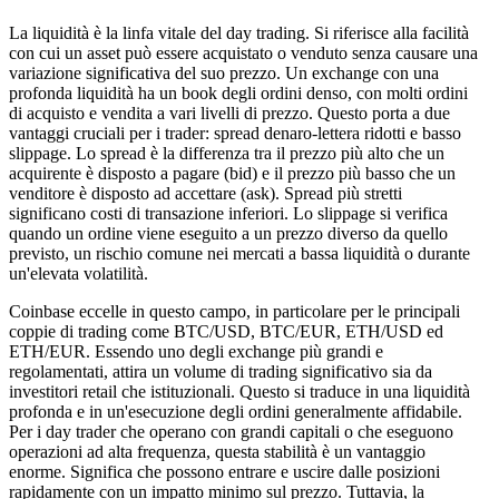
La liquidità è la linfa vitale del day trading. Si riferisce alla facilità
con cui un asset può essere acquistato o venduto senza causare una
variazione significativa del suo prezzo. Un exchange con una
profonda liquidità ha un book degli ordini denso, con molti ordini
di acquisto e vendita a vari livelli di prezzo. Questo porta a due
vantaggi cruciali per i trader: spread denaro-lettera ridotti e basso
slippage. Lo spread è la differenza tra il prezzo più alto che un
acquirente è disposto a pagare (bid) e il prezzo più basso che un
venditore è disposto ad accettare (ask). Spread più stretti
significano costi di transazione inferiori. Lo slippage si verifica
quando un ordine viene eseguito a un prezzo diverso da quello
previsto, un rischio comune nei mercati a bassa liquidità o durante
un'elevata volatilità.
Coinbase eccelle in questo campo, in particolare per le principali
coppie di trading come BTC/USD, BTC/EUR, ETH/USD ed
ETH/EUR. Essendo uno degli exchange più grandi e
regolamentati, attira un volume di trading significativo sia da
investitori retail che istituzionali. Questo si traduce in una liquidità
profonda e in un'esecuzione degli ordini generalmente affidabile.
Per i day trader che operano con grandi capitali o che eseguono
operazioni ad alta frequenza, questa stabilità è un vantaggio
enorme. Significa che possono entrare e uscire dalle posizioni
rapidamente con un impatto minimo sul prezzo. Tuttavia, la