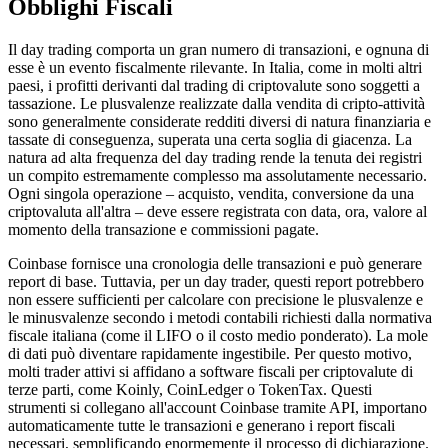
Obblighi Fiscali
Il day trading comporta un gran numero di transazioni, e ognuna di
esse è un evento fiscalmente rilevante. In Italia, come in molti altri
paesi, i profitti derivanti dal trading di criptovalute sono soggetti a
tassazione. Le plusvalenze realizzate dalla vendita di cripto-attività
sono generalmente considerate redditi diversi di natura finanziaria e
tassate di conseguenza, superata una certa soglia di giacenza. La
natura ad alta frequenza del day trading rende la tenuta dei registri
un compito estremamente complesso ma assolutamente necessario.
Ogni singola operazione – acquisto, vendita, conversione da una
criptovaluta all'altra – deve essere registrata con data, ora, valore al
momento della transazione e commissioni pagate.
Coinbase fornisce una cronologia delle transazioni e può generare
report di base. Tuttavia, per un day trader, questi report potrebbero
non essere sufficienti per calcolare con precisione le plusvalenze e
le minusvalenze secondo i metodi contabili richiesti dalla normativa
fiscale italiana (come il LIFO o il costo medio ponderato). La mole
di dati può diventare rapidamente ingestibile. Per questo motivo,
molti trader attivi si affidano a software fiscali per criptovalute di
terze parti, come Koinly, CoinLedger o TokenTax. Questi
strumenti si collegano all'account Coinbase tramite API, importano
automaticamente tutte le transazioni e generano i report fiscali
necessari, semplificando enormemente il processo di dichiarazione.