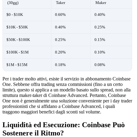
(30gg)
Taker
Maker
$0 - $10K
0.60%
0.40%
$10K - $50K
0.40%
0.25%
$50K - $100K
0.25%
0.15%
$100K - $1M
0.20%
0.10%
$1M - $15M
0.18%
0.08%
Per i trader molto attivi, esiste il servizio in abbonamento Coinbase
One. Sebbene offra trading senza commissioni (fino a un certo
limite), questo si applica a un modello basato sullo spread, non alla
struttura maker-taker di Coinbase Advanced. Pertanto, Coinbase
One non è generalmente una soluzione conveniente per i day trader
professionisti che si affidano a Coinbase Advanced, i quali
traggono maggiori benefici dagli sconti sul volume.
Liquidità ed Esecuzione: Coinbase Può
Sostenere il Ritmo?