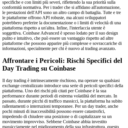
specifiche e con limiti più severi, riflettendo la sua priorità sulla
conformità normativa. Per i trader che si affidano all'automazione,
le prestazioni dell'API sono un altro campo di battaglia. Tutte e tre
le piattaforme offrono API robuste, ma alcuni sviluppatori
potrebbero preferire la documentazione o i limiti di velocità di una
piattaforma rispetto a un'altra. Infine, l'interfaccia utente è
soggettiva. Coinbase Advanced è spesso lodato per il suo design
pulito e intuitivo, che può essere un vantaggio rispetto ad altre
piattaforme che possono apparire più complesse e sovraccariche di
informazioni, specialmente per chi è nuovo al trading avanzato.
Affrontare i Pericoli: Rischi Specifici del
Day Trading su Coinbase
Il day trading è intrinsecamente rischioso, ma operare su qualsiasi
exchange centralizzato introduce una serie di pericoli specifici della
piattaforma. Uno dei rischi più citati per Coinbase è la sua
performance durante periodi di estrema volatilità del mercato. In
passato, durante picchi di traffico massicci, la piattaforma ha subito
rallentamenti o interruzioni temporanee. Per un day trader, anche
pochi minuti di inaccessibilità possono essere catastrofici,
impedendo di chiudere una posizione o di capitalizzare su un
movimento improvviso. Sebbene Coinbase abbia investito
massicciamente nel miglioramento della sua infrastruttura, questo