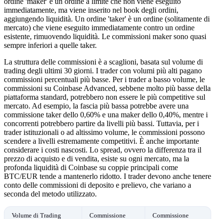
ordine 'maker' è un ordine a limite che non viene eseguito
immediatamente, ma viene inserito nel book degli ordini,
aggiungendo liquidità. Un ordine 'taker' è un ordine (solitamente di
mercato) che viene eseguito immediatamente contro un ordine
esistente, rimuovendo liquidità. Le commissioni maker sono quasi
sempre inferiori a quelle taker.
La struttura delle commissioni è a scaglioni, basata sul volume di
trading degli ultimi 30 giorni. I trader con volumi più alti pagano
commissioni percentuali più basse. Per i trader a basso volume, le
commissioni su Coinbase Advanced, sebbene molto più basse della
piattaforma standard, potrebbero non essere le più competitive sul
mercato. Ad esempio, la fascia più bassa potrebbe avere una
commissione taker dello 0,60% e una maker dello 0,40%, mentre i
concorrenti potrebbero partire da livelli più bassi. Tuttavia, per i
trader istituzionali o ad altissimo volume, le commissioni possono
scendere a livelli estremamente competitivi. È anche importante
considerare i costi nascosti. Lo spread, ovvero la differenza tra il
prezzo di acquisto e di vendita, esiste su ogni mercato, ma la
profonda liquidità di Coinbase su coppie principali come
BTC/EUR tende a mantenerlo ridotto. I trader devono anche tenere
conto delle commissioni di deposito e prelievo, che variano a
seconda del metodo utilizzato.
Volume di Trading
Commissione
Commissione