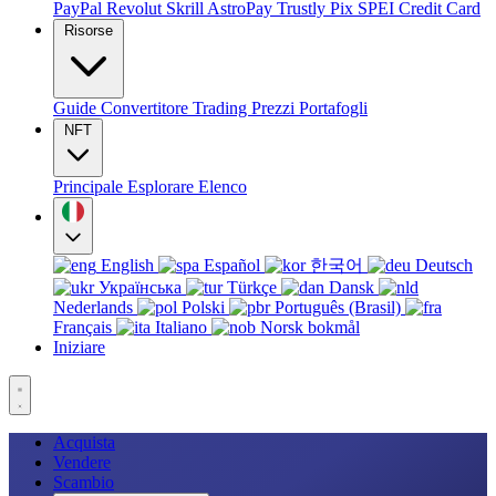
PayPal
Revolut
Skrill
AstroPay
Trustly
Pix
SPEI
Credit Card
Risorse
Guide
Convertitore
Trading
Prezzi
Portafogli
NFT
Principale
Esplorare
Elenco
English
Español
한국어
Deutsch
Українська
Türkçe
Dansk
Nederlands
Polski
Português (Brasil)
Français
Italiano
Norsk bokmål
Iniziare
Acquista
Vendere
Scambio