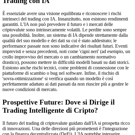
Trading con IA
È essenziale avere una visione equilibrata e riconoscere i rischi
intrinseci del trading con IA. Innanzitutto, non esistono rendimenti
garantiti. L'IA non può prevedere il futuro e i mercati delle
criptovalute sono intrinsecamente volatili. Le perdite sono sempre
una possibilità. Inoltre, un sistema di IA dipende strettamente dalla
qualità del suo modello e dei dati su cui è stato addestrato; le
performance passate non sono indicative dei risultati futuri. Eventi
imprevisti e senza precedenti, noti come 'cigni neri' (ad esempio, un
crollo improvviso del mercato o un cambiamento normativo
drastico), possono mettere in difficoltà modelli basati su dati storici.
Esistono anche rischi tecnici, come problemi di connessione con le
piattaforme di scambio o bug nel software. Infine, il rischio di
'sovra-ottimizzazione' si verifica quando un modello è così
perfettamente adattato ai dati passati da non riuscire più a gestire le
nuove condizioni di mercato.
Prospettive Future: Dove si Dirige il
Trading Intelligente di Cripto?
Il futuro del trading di criptovalute guidato dall'IA si prospetta ricco
di innovazioni. Una delle direzioni più promettenti è l'integrazione
con la finanza decentralizzata (DeFi). L'IA potrebbe interagire