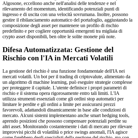
Algosone, eccellono anche nell'analisi delle tendenze e nel
rilevamento del momentum, identificando potenziali punti di
ingresso e di uscita con una velocità sovrumana. Inoltre, possono
gestire il ribilanciamento automatico del portafoglio, aggiustando la
composizione degli asset per mantenere un profilo di rischio
predefinito e per cogliere opportunità emergenti tra migliaia di
crypto asset disponibili, ben oltre le solite monete più note.
Difesa Automatizzata: Gestione del
Rischio con l'IA in Mercati Volatili
La gestione del rischio è una funzione fondamentale dell'IA nei
mercati volatili. Un bot per il trading di criptovalute, alimentato da
un algoritmo di machine learning, può eseguire strategie complesse
per proteggere il capitale. L'utente definisce i propri parametri di
rischio e il sistema opera rigorosamente entro tali limiti. L'IA
utilizza strumenti essenziali come gli ordini stop automatici per
limitare le perdite e gli ordini a limite per assicurarsi prezzi
favorevoli, adattandoli dinamicamente in base alle condizioni di
mercato. Alcuni sistemi implementano anche smart hedging tools,
aprendo posizioni che possono compensare potenziali perdite su
altri asset. Monitorando costantemente i dati di mercato per rilevare
improvvisi picchi di volatilità o price swings anomali, l'IA agisce
come farebbero degli specialisti della gestione del rischio, ma con