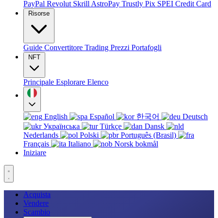
PayPal
Revolut
Skrill
AstroPay
Trustly
Pix
SPEI
Credit Card
Risorse
Guide
Convertitore
Trading
Prezzi
Portafogli
NFT
Principale
Esplorare
Elenco
English
Español
한국어
Deutsch
Українська
Türkçe
Dansk
Nederlands
Polski
Português (Brasil)
Français
Italiano
Norsk bokmål
Iniziare
Acquista
Vendere
Scambio