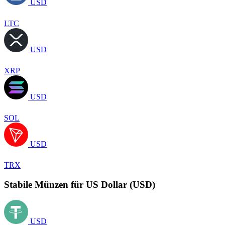
USD
LTC
USD
XRP
USD
SOL
USD
TRX
Stabile Münzen für US Dollar (USD)
USD