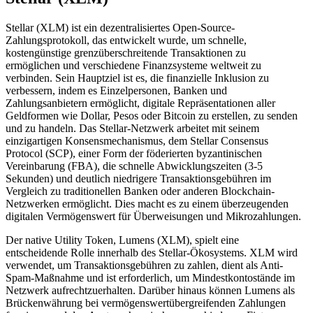
Stellar (XLM) ist ein dezentralisiertes Open-Source-
Zahlungsprotokoll, das entwickelt wurde, um schnelle,
kostengünstige grenzüberschreitende Transaktionen zu
ermöglichen und verschiedene Finanzsysteme weltweit zu
verbinden. Sein Hauptziel ist es, die finanzielle Inklusion zu
verbessern, indem es Einzelpersonen, Banken und
Zahlungsanbietern ermöglicht, digitale Repräsentationen aller
Geldformen wie Dollar, Pesos oder Bitcoin zu erstellen, zu senden
und zu handeln. Das Stellar-Netzwerk arbeitet mit seinem
einzigartigen Konsensmechanismus, dem Stellar Consensus
Protocol (SCP), einer Form der föderierten byzantinischen
Vereinbarung (FBA), die schnelle Abwicklungszeiten (3-5
Sekunden) und deutlich niedrigere Transaktionsgebühren im
Vergleich zu traditionellen Banken oder anderen Blockchain-
Netzwerken ermöglicht. Dies macht es zu einem überzeugenden
digitalen Vermögenswert für Überweisungen und Mikrozahlungen.
Der native Utility Token, Lumens (XLM), spielt eine
entscheidende Rolle innerhalb des Stellar-Ökosystems. XLM wird
verwendet, um Transaktionsgebühren zu zahlen, dient als Anti-
Spam-Maßnahme und ist erforderlich, um Mindestkontostände im
Netzwerk aufrechtzuerhalten. Darüber hinaus können Lumens als
Brückenwährung bei vermögenswertübergreifenden Zahlungen