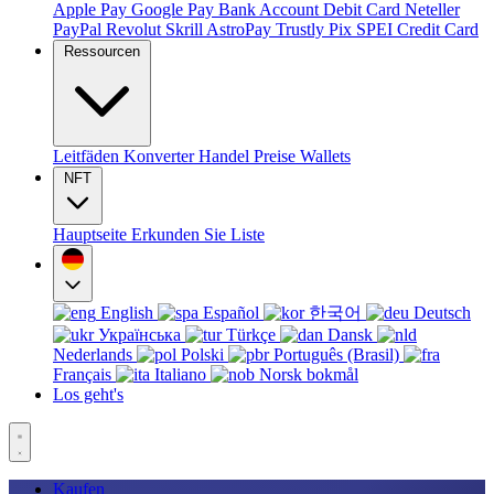
Apple Pay
Google Pay
Bank Account
Debit Card
Neteller
PayPal
Revolut
Skrill
AstroPay
Trustly
Pix
SPEI
Credit Card
Ressourcen
Leitfäden
Konverter
Handel
Preise
Wallets
NFT
Hauptseite
Erkunden Sie
Liste
English
Español
한국어
Deutsch
Українська
Türkçe
Dansk
Nederlands
Polski
Português (Brasil)
Français
Italiano
Norsk bokmål
Los geht's
Kaufen