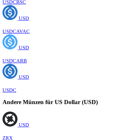
USDCBSC
USD
USDCAVAC
USD
USDCARB
USD
USDC
Andere Münzen für US Dollar (USD)
USD
ZRX