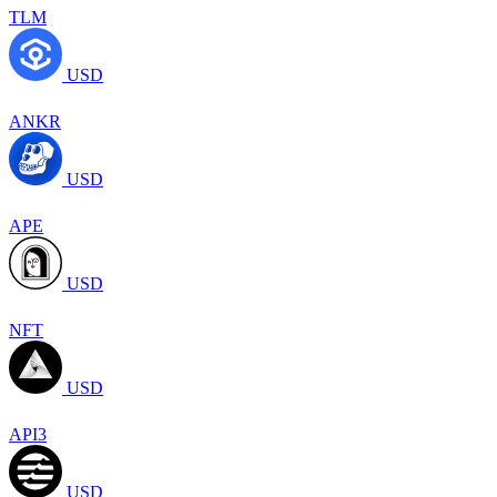
TLM
USD
ANKR
USD
APE
USD
NFT
USD
API3
USD