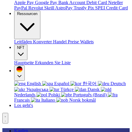
Apple Pay
Google Pay
Bank Account
Debit Card
Neteller
PayPal
Revolut
Skrill
AstroPay
Trustly
Pix
SPEI
Credit Card
Ressourcen
Leitfäden
Konverter
Handel
Preise
Wallets
NFT
Hauptseite
Erkunden Sie
Liste
English
Español
한국어
Deutsch
Українська
Türkçe
Dansk
Nederlands
Polski
Português (Brasil)
Français
Italiano
Norsk bokmål
Los geht's
Kaufen