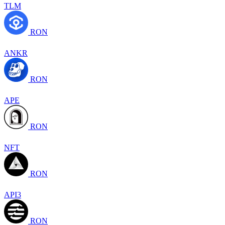
TLM
RON
ANKR
RON
APE
RON
NFT
RON
API3
RON