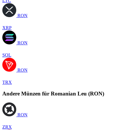
LTC
RON
XRP
RON
SOL
RON
TRX
Andere Münzen für Romanian Leu (RON)
RON
ZRX