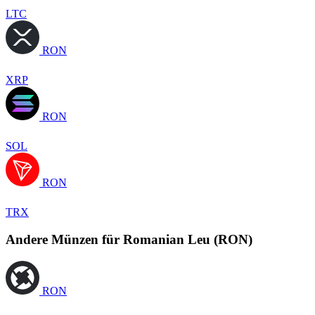
LTC
RON
XRP
RON
SOL
RON
TRX
Andere Münzen für Romanian Leu (RON)
RON