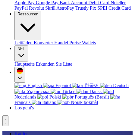
Apple Pay
Google Pay
Bank Account
Debit Card
Neteller
PayPal
Revolut
Skrill
AstroPay
Trustly
Pix
SPEI
Credit Card
Ressourcen
Leitfäden
Konverter
Handel
Preise
Wallets
NFT
Hauptseite
Erkunden Sie
Liste
English
Español
한국어
Deutsch
Українська
Türkçe
Dansk
Nederlands
Polski
Português (Brasil)
Français
Italiano
Norsk bokmål
Los geht's
Kaufen