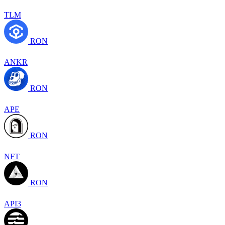
TLM
RON
ANKR
RON
APE
RON
NFT
RON
API3