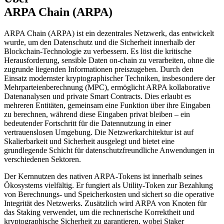
ARPA Chain (ARPA)
ARPA Chain (ARPA) ist ein dezentrales Netzwerk, das entwickelt
wurde, um den Datenschutz und die Sicherheit innerhalb der
Blockchain-Technologie zu verbessern. Es löst die kritische
Herausforderung, sensible Daten on-chain zu verarbeiten, ohne die
zugrunde liegenden Informationen preiszugeben. Durch den
Einsatz modernster kryptographischer Techniken, insbesondere der
Mehrparteienberechnung (MPC), ermöglicht ARPA kollaborative
Datenanalysen und private Smart Contracts. Dies erlaubt es
mehreren Entitäten, gemeinsam eine Funktion über ihre Eingaben
zu berechnen, während diese Eingaben privat bleiben – ein
bedeutender Fortschritt für die Datennutzung in einer
vertrauenslosen Umgebung. Die Netzwerkarchitektur ist auf
Skalierbarkeit und Sicherheit ausgelegt und bietet eine
grundlegende Schicht für datenschutzfreundliche Anwendungen in
verschiedenen Sektoren.
Der Kernnutzen des nativen ARPA-Tokens ist innerhalb seines
Ökosystems vielfältig. Er fungiert als Utility-Token zur Bezahlung
von Berechnungs- und Speicherkosten und sichert so die operative
Integrität des Netzwerks. Zusätzlich wird ARPA von Knoten für
das Staking verwendet, um die rechnerische Korrektheit und
kryptographische Sicherheit zu garantieren, wobei Staker