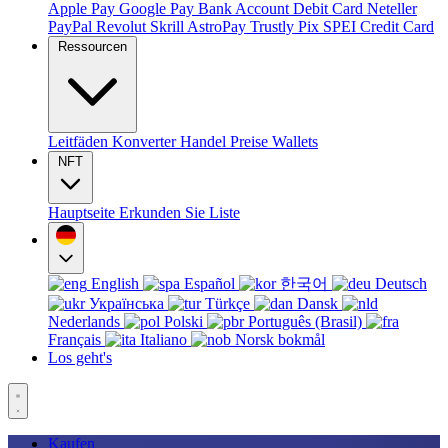
Apple Pay
Google Pay
Bank Account
Debit Card
Neteller
PayPal
Revolut
Skrill
AstroPay
Trustly
Pix
SPEI
Credit Card
Ressourcen
Leitfäden
Konverter
Handel
Preise
Wallets
NFT
Hauptseite
Erkunden Sie
Liste
English
Español
한국어
Deutsch
Українська
Türkçe
Dansk
Nederlands
Polski
Português (Brasil)
Français
Italiano
Norsk bokmål
Los geht's
Kaufen