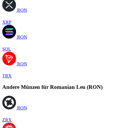
RON
XRP
RON
SOL
RON
TRX
Andere Münzen für Romanian Leu (RON)
RON
ZRX