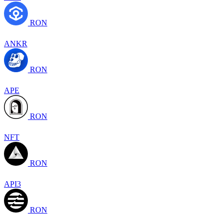
RON
ANKR
RON
APE
RON
NFT
RON
API3
RON