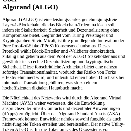
Algorand (ALGO)
Algorand (ALGO) ist eine leistungsstarke, genehmigungsfreie
Layer-1-Blockchain, die das Blockchain-Trilemma lösen soll,
indem sie Skalierbarkeit, Sicherheit und Dezentralisierung ohne
Kompromisse bietet. Gegründet vom Turing-Preisträger und
Kryptographen Silvio Micali, ist ihre grundlegende Innovation der
Pure Proof-of-Stake (PPoS) Konsensmechanismus. Dieses
Protokoll wählt Block-Ersteller und -Validierer demokratisch,
zufällig und geheim aus dem Pool der ALGO-Stakeholder aus und
gewährleistet so echte Dezentralisierung und kryptografische
Sicherheit. Diese fortschrittliche Architektur bietet eine nahezu
sofortige Transaktionsfinalität, wodurch das Risiko von Forks
effektiv eliminiert wird, und unterstützt einen hohen Durchsatz bei
minimalen Transaktionsgebühren, was sie zu einem
hocheffizienten digitalen Hauptbuch macht.
Die Nützlichkeit des Netzwerks wird durch die Algorand Virtual
Machine (AVM) weiter verbessert, die die Entwicklung
anspruchsvoller Smart Contracts und dezentraler Anwendungen
(dApps) ermöglicht. Über das Algorand Standard Assets (ASA)
Framework können Entwickler nahtlos sowohl fungible als auch
nicht-fungible Token erstellen und bereitstellen. Der native Utility-
Token ALGO ist für die Tokenomics des Ökosystems von