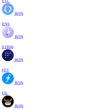
ETC
RON
ENS
RON
ETHW
RON
FET
RON
FIL
RON