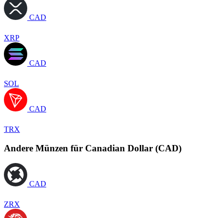
CAD
XRP
CAD
SOL
CAD
TRX
Andere Münzen für Canadian Dollar (CAD)
CAD
ZRX