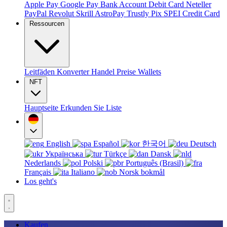
Apple Pay
Google Pay
Bank Account
Debit Card
Neteller
PayPal
Revolut
Skrill
AstroPay
Trustly
Pix
SPEI
Credit Card
Ressourcen
Leitfäden
Konverter
Handel
Preise
Wallets
NFT
Hauptseite
Erkunden Sie
Liste
English
Español
한국어
Deutsch
Українська
Türkçe
Dansk
Nederlands
Polski
Português (Brasil)
Français
Italiano
Norsk bokmål
Los geht's
Kaufen