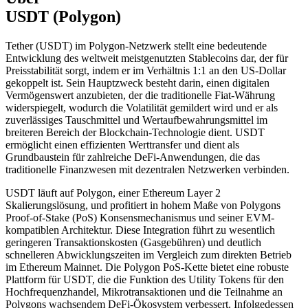
USDT (Polygon)
Tether (USDT) im Polygon-Netzwerk stellt eine bedeutende
Entwicklung des weltweit meistgenutzten Stablecoins dar, der für
Preisstabilität sorgt, indem er im Verhältnis 1:1 an den US-Dollar
gekoppelt ist. Sein Hauptzweck besteht darin, einen digitalen
Vermögenswert anzubieten, der die traditionelle Fiat-Währung
widerspiegelt, wodurch die Volatilität gemildert wird und er als
zuverlässiges Tauschmittel und Wertaufbewahrungsmittel im
breiteren Bereich der Blockchain-Technologie dient. USDT
ermöglicht einen effizienten Werttransfer und dient als
Grundbaustein für zahlreiche DeFi-Anwendungen, die das
traditionelle Finanzwesen mit dezentralen Netzwerken verbinden.
USDT läuft auf Polygon, einer Ethereum Layer 2
Skalierungslösung, und profitiert in hohem Maße von Polygons
Proof-of-Stake (PoS) Konsensmechanismus und seiner EVM-
kompatiblen Architektur. Diese Integration führt zu wesentlich
geringeren Transaktionskosten (Gasgebühren) und deutlich
schnelleren Abwicklungszeiten im Vergleich zum direkten Betrieb
im Ethereum Mainnet. Die Polygon PoS-Kette bietet eine robuste
Plattform für USDT, die die Funktion des Utility Tokens für den
Hochfrequenzhandel, Mikrotransaktionen und die Teilnahme an
Polygons wachsendem DeFi-Ökosystem verbessert. Infolgedessen