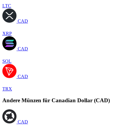
LTC
CAD
XRP
CAD
SOL
CAD
TRX
Andere Münzen für Canadian Dollar (CAD)
CAD