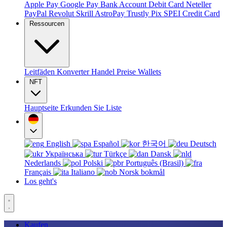
Apple Pay
Google Pay
Bank Account
Debit Card
Neteller
PayPal
Revolut
Skrill
AstroPay
Trustly
Pix
SPEI
Credit Card
Ressourcen
Leitfäden
Konverter
Handel
Preise
Wallets
NFT
Hauptseite
Erkunden Sie
Liste
English
Español
한국어
Deutsch
Українська
Türkçe
Dansk
Nederlands
Polski
Português (Brasil)
Français
Italiano
Norsk bokmål
Los geht's
Kaufen