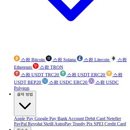
스왑 Bitcoin
스왑 Solana
스왑 Litecoin
스왑
Ethereum
스왑 TRON
스왑 USDT TRC20
스왑 USDT ERC20
스왑
USDT BEP20
스왑 USDC ERC20
스왑 USDC
Polygon
결제 방법
Apple Pay
Google Pay
Bank Account
Debit Card
Neteller
PayPal
Revolut
Skrill
AstroPay
Trustly
Pix
SPEI
Credit Card
리소스