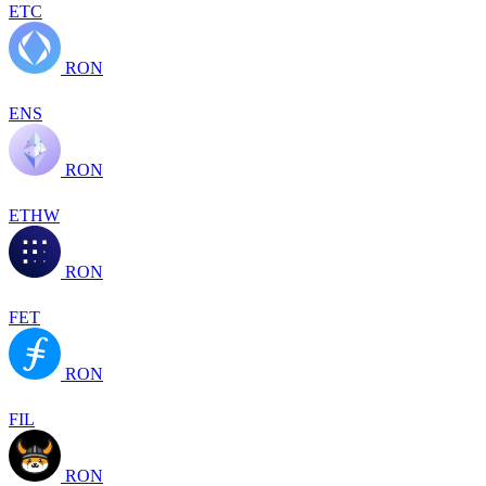
ETC
RON
ENS
RON
ETHW
RON
FET
RON
FIL
RON