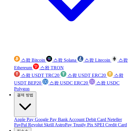
스왑 Bitcoin
스왑 Solana
스왑 Litecoin
스왑
Ethereum
스왑 TRON
스왑 USDT TRC20
스왑 USDT ERC20
스왑
USDT BEP20
스왑 USDC ERC20
스왑 USDC
Polygon
결제 방법
Apple Pay
Google Pay
Bank Account
Debit Card
Neteller
PayPal
Revolut
Skrill
AstroPay
Trustly
Pix
SPEI
Credit Card
리소스