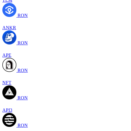
TLM
RON
ANKR
RON
APE
RON
NFT
RON
API3
RON