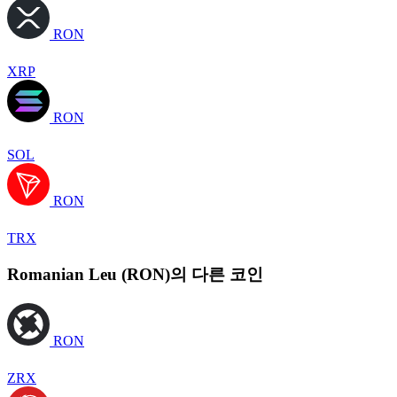
RON
XRP
RON
SOL
RON
TRX
Romanian Leu (RON)의 다른 코인
RON
ZRX