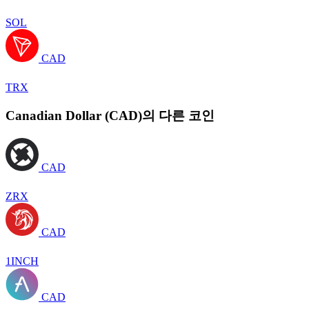
SOL
CAD
TRX
Canadian Dollar (CAD)의 다른 코인
CAD
ZRX
CAD
1INCH
CAD