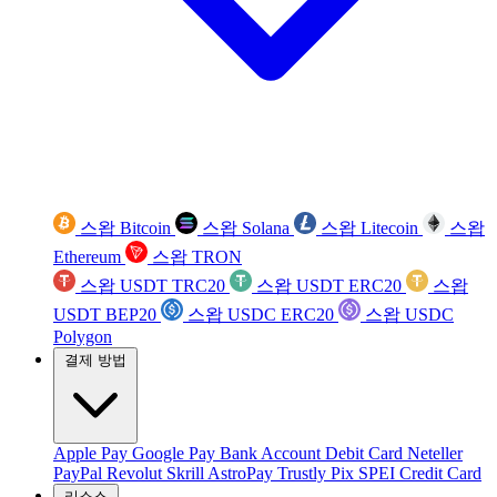
스왑 Bitcoin
스왑 Solana
스왑 Litecoin
스왑
Ethereum
스왑 TRON
스왑 USDT TRC20
스왑 USDT ERC20
스왑
USDT BEP20
스왑 USDC ERC20
스왑 USDC
Polygon
결제 방법
Apple Pay
Google Pay
Bank Account
Debit Card
Neteller
PayPal
Revolut
Skrill
AstroPay
Trustly
Pix
SPEI
Credit Card
리소스