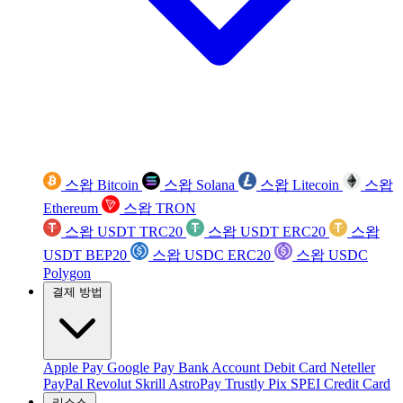
스왑 Bitcoin
스왑 Solana
스왑 Litecoin
스왑
Ethereum
스왑 TRON
스왑 USDT TRC20
스왑 USDT ERC20
스왑
USDT BEP20
스왑 USDC ERC20
스왑 USDC
Polygon
결제 방법
Apple Pay
Google Pay
Bank Account
Debit Card
Neteller
PayPal
Revolut
Skrill
AstroPay
Trustly
Pix
SPEI
Credit Card
리소스