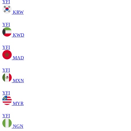
YFI
KRW
YFI
KWD
YFI
MAD
YFI
MXN
YFI
MYR
YFI
NGN