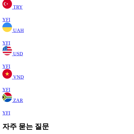
TRY
YFI
UAH
YFI
USD
YFI
VND
YFI
ZAR
YFI
자주 묻는 질문