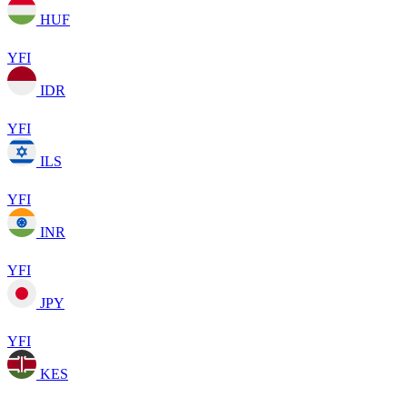
HUF
YFI
IDR
YFI
ILS
YFI
INR
YFI
JPY
YFI
KES