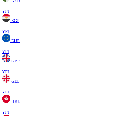
DZD
YFI
EGP
YFI
EUR
YFI
GBP
YFI
GEL
YFI
HKD
YFI