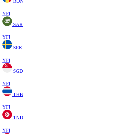
RON
YFI
SAR
YFI
SEK
YFI
SGD
YFI
THB
YFI
TND
YFI