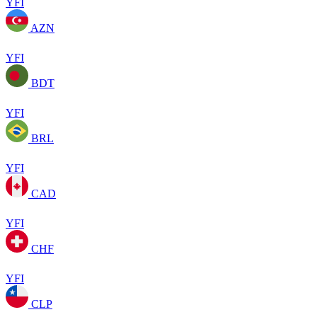
YFI
AZN
YFI
BDT
YFI
BRL
YFI
CAD
YFI
CHF
YFI
CLP